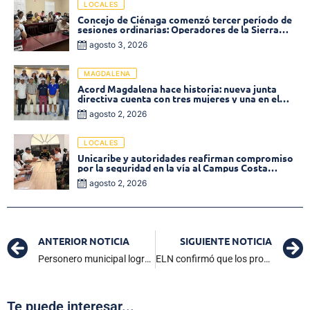
LOCALES
Concejo de Ciénaga comenzó tercer período de
sesiones ordinarias: Operadores de la Sierra
tema central de la plenaria
agosto 3, 2026
MAGDALENA
Acord Magdalena hace historia: nueva junta
directiva cuenta con tres mujeres y una en el
Órgano de Control
agosto 2, 2026
LOCALES
Unicaribe y autoridades reafirman compromiso
por la seguridad en la vía al Campus Costa
Verde
agosto 2, 2026
ANTERIOR NOTICIA
SIGUIENTE NOTICIA
Personero municipal logra reconexión de gas en la Institución Virginia Gómez de Ciénaga
ELN confirmó que los procesos de paz están congelados
Te puede interesar...