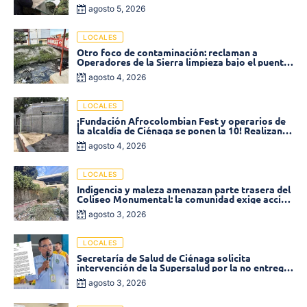
disminuyó un 58% en 2026
agosto 5, 2026
LOCALES
Otro foco de contaminación: reclaman a
Operadores de la Sierra limpieza bajo el puente
de la calle 19 con carrera 11
agosto 4, 2026
LOCALES
¡Fundación Afrocolombian Fest y operarios de
la alcaldía de Ciénaga se ponen la 10! Realizan
limpieza de la parte posterior del Coliseo
agosto 4, 2026
Monumental
LOCALES
Indigencia y maleza amenazan parte trasera del
Coliseo Monumental: la comunidad exige acción
inmediata!
agosto 3, 2026
LOCALES
Secretaría de Salud de Ciénaga solicita
intervención de la Supersalud por la no entrega
de medicamentos en las EPS
agosto 3, 2026