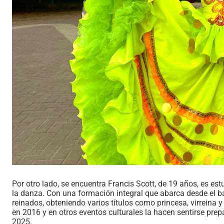
Por otro lado, se encuentra Francis Scott, de 19 años, es e
la danza. Con una formación integral que abarca desde el ba
reinados, obteniendo varios títulos como princesa, virreina 
en 2016 y en otros eventos culturales la hacen sentirse prep
2025.