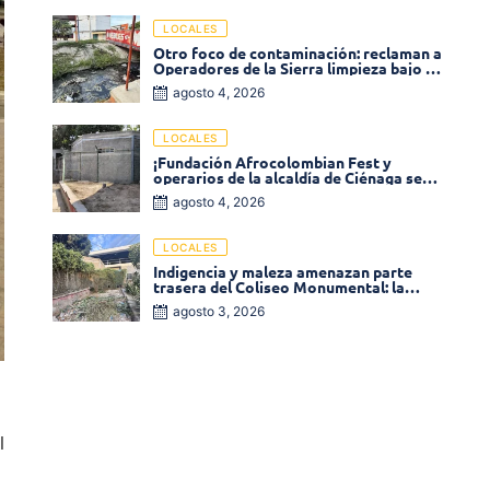
LOCALES
Otro foco de contaminación: reclaman a
Operadores de la Sierra limpieza bajo el
puente de la calle 19 con carrera 11
agosto 4, 2026
LOCALES
¡Fundación Afrocolombian Fest y
operarios de la alcaldía de Ciénaga se
ponen la 10! Realizan limpieza de la
agosto 4, 2026
parte posterior del Coliseo
Monumental
LOCALES
Indigencia y maleza amenazan parte
trasera del Coliseo Monumental: la
comunidad exige acción inmediata!
agosto 3, 2026
l