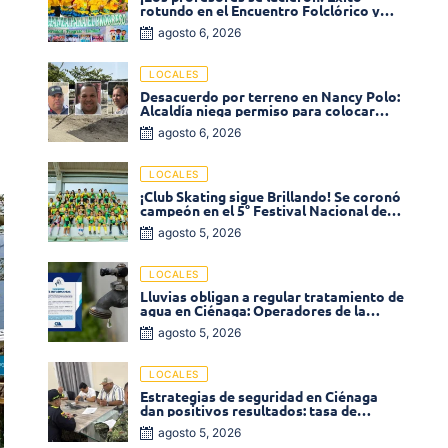
rotundo en el Encuentro Folclórico y
Cultural del Magisterio 2026 en Ciénaga
agosto 6, 2026
LOCALES
Desacuerdo por terreno en Nancy Polo:
Alcaldía niega permiso para colocar
venta de comidas
agosto 6, 2026
LOCALES
¡Club Skating sigue Brillando! Se coronó
campeón en el 5° Festival Nacional de
Patinaje «Soledad sobre Ruedas»
agosto 5, 2026
LOCALES
Lluvias obligan a regular tratamiento de
agua en Ciénaga: Operadores de la
Sierra anuncia baja presión en varios
agosto 5, 2026
sectores
LOCALES
Estrategias de seguridad en Ciénaga
dan positivos resultados: tasa de
homicidios disminuyó un 58% en 2026
agosto 5, 2026