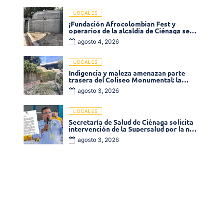
LOCALES
¡Fundación Afrocolombian Fest y
operarios de la alcaldía de Ciénaga se
ponen la 10! Realizan limpieza de la
agosto 4, 2026
parte posterior del Coliseo
Monumental
LOCALES
Indigencia y maleza amenazan parte
trasera del Coliseo Monumental: la
comunidad exige acción inmediata!
agosto 3, 2026
LOCALES
Secretaría de Salud de Ciénaga solicita
intervención de la Supersalud por la no
entrega de medicamentos en las EPS
agosto 3, 2026