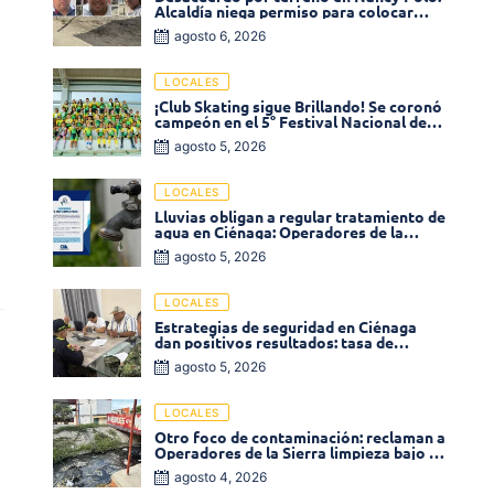
Alcaldía niega permiso para colocar
venta de comidas
agosto 6, 2026
LOCALES
¡Club Skating sigue Brillando! Se coronó
campeón en el 5° Festival Nacional de
Patinaje «Soledad sobre Ruedas»
agosto 5, 2026
LOCALES
Lluvias obligan a regular tratamiento de
agua en Ciénaga: Operadores de la
Sierra anuncia baja presión en varios
agosto 5, 2026
sectores
LOCALES
Estrategias de seguridad en Ciénaga
dan positivos resultados: tasa de
homicidios disminuyó un 58% en 2026
agosto 5, 2026
LOCALES
Otro foco de contaminación: reclaman a
Operadores de la Sierra limpieza bajo el
puente de la calle 19 con carrera 11
agosto 4, 2026