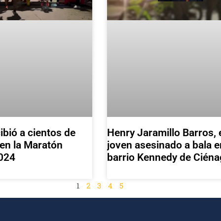
ibió a cientos de
Henry Jaramillo Barros, 
en la Maratón
joven asesinado a bala e
024
barrio Kennedy de Ciéna
1
2
3
4
5