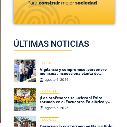
ÚLTIMAS NOTICIAS
LOCALES
Vigilancia y compromiso: personero
municipal inspecciona planta de
tratamiento de agua
agosto 6, 2026
LOCALES
¡Los profesores se lucieron! Éxito
rotundo en el Encuentro Folclórico y
Cultural del Magisterio 2026 en Ciénaga
agosto 6, 2026
LOCALES
Desacuerdo por terreno en Nancy Polo: