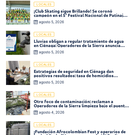
LOCALES
¡Club Skating sigue Brillando! Se coronó
campeón en el 5° Festival Nacional de Patinaje
«Soledad sobre Ruedas»
agosto 5, 2026
LOCALES
Lluvias obligan a regular tratamiento de agua
en Ciénaga: Operadores de la Sierra anuncia
baja presión en varios sectores
agosto 5, 2026
LOCALES
Estrategias de seguridad en Ciénaga dan
positivos resultados: tasa de homicidios
disminuyó un 58% en 2026
agosto 5, 2026
LOCALES
Otro foco de contaminación: reclaman a
Operadores de la Sierra limpieza bajo el puente
de la calle 19 con carrera 11
agosto 4, 2026
LOCALES
¡Fundación Afrocolombian Fest y operarios de