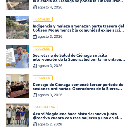
la alcaldía de Ciénaga se ponen la 10! Realizan
limpieza de la parte posterior del Coliseo
agosto 4, 2026
Monumental
LOCALES
Indigencia y maleza amenazan parte trasera del
Coliseo Monumental: la comunidad exige acción
inmediata!
agosto 3, 2026
LOCALES
Secretaría de Salud de Ciénaga solicita
intervención de la Supersalud por la no entrega
de medicamentos en las EPS
agosto 3, 2026
LOCALES
Concejo de Ciénaga comenzó tercer período de
sesiones ordinarias: Operadores de la Sierra
tema central de la plenaria
agosto 3, 2026
MAGDALENA
Acord Magdalena hace historia: nueva junta
directiva cuenta con tres mujeres y una en el
Órgano de Control
agosto 2, 2026