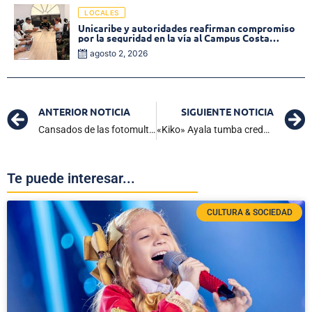
LOCALES
Unicaribe y autoridades reafirman compromiso
por la seguridad en la vía al Campus Costa
Verde
agosto 2, 2026
ANTERIOR NOTICIA
SIGUIENTE NOTICIA
Cansados de las fotomultas: Transportadores bloquean la Troncal de Oriente en Zona Bananera
«Kiko» Ayala tumba credencial de la concejal de Puebloviejo Zuley Barbur
Te puede interesar...
CULTURA & SOCIEDAD