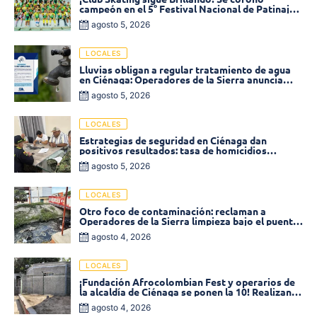
campeón en el 5° Festival Nacional de Patinaje
«Soledad sobre Ruedas»
agosto 5, 2026
LOCALES
Lluvias obligan a regular tratamiento de agua
en Ciénaga: Operadores de la Sierra anuncia
baja presión en varios sectores
agosto 5, 2026
LOCALES
Estrategias de seguridad en Ciénaga dan
positivos resultados: tasa de homicidios
disminuyó un 58% en 2026
agosto 5, 2026
LOCALES
Otro foco de contaminación: reclaman a
Operadores de la Sierra limpieza bajo el puente
de la calle 19 con carrera 11
agosto 4, 2026
LOCALES
¡Fundación Afrocolombian Fest y operarios de
la alcaldía de Ciénaga se ponen la 10! Realizan
limpieza de la parte posterior del Coliseo
agosto 4, 2026
Monumental