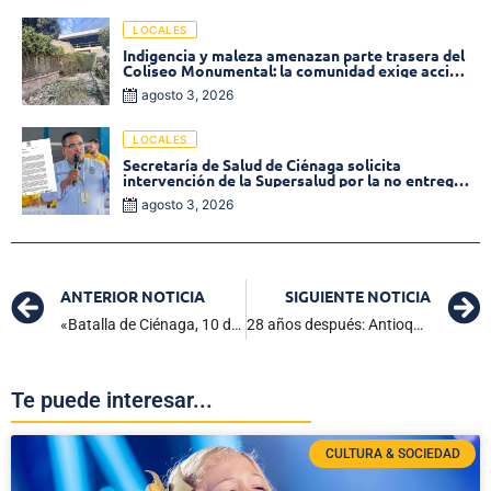
LOCALES
Indigencia y maleza amenazan parte trasera del
Coliseo Monumental: la comunidad exige acción
inmediata!
agosto 3, 2026
LOCALES
Secretaría de Salud de Ciénaga solicita
intervención de la Supersalud por la no entrega
de medicamentos en las EPS
agosto 3, 2026
ANTERIOR NOTICIA
SIGUIENTE NOTICIA
«Batalla de Ciénaga, 10 de noviembre de 1820 que muchos olvidaron»: Delfín Sierra Tejada
28 años después: Antioquia es la nueva Señorita Colombia, Atlántico, Virreina
Te puede interesar...
CULTURA & SOCIEDAD