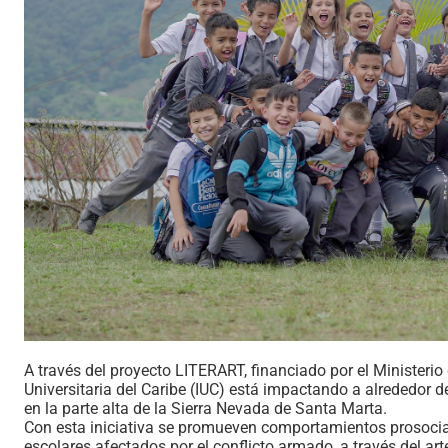
A través del proyecto LITERART, financiado por el Ministerio 
Universitaria del Caribe (IUC) está impactando a alrededor d
en la parte alta de la Sierra Nevada de Santa Marta.
Con esta iniciativa se promueven comportamientos prosocial
escolares afectados por el conflicto armado, a través del arte 