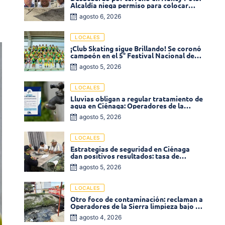
Alcaldía niega permiso para colocar
venta de comidas
agosto 6, 2026
LOCALES
¡Club Skating sigue Brillando! Se coronó
campeón en el 5° Festival Nacional de
Patinaje «Soledad sobre Ruedas»
agosto 5, 2026
LOCALES
Lluvias obligan a regular tratamiento de
agua en Ciénaga: Operadores de la
Sierra anuncia baja presión en varios
agosto 5, 2026
sectores
LOCALES
Estrategias de seguridad en Ciénaga
dan positivos resultados: tasa de
homicidios disminuyó un 58% en 2026
agosto 5, 2026
LOCALES
Otro foco de contaminación: reclaman a
Operadores de la Sierra limpieza bajo el
puente de la calle 19 con carrera 11
agosto 4, 2026