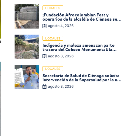
LOCALES
¡Fundación Afrocolombian Fest y
operarios de la alcaldía de Ciénaga se
ponen la 10! Realizan limpieza de la
agosto 4, 2026
parte posterior del Coliseo
Monumental
LOCALES
a
Indigencia y maleza amenazan parte
trasera del Coliseo Monumental: la
comunidad exige acción inmediata!
agosto 3, 2026
LOCALES
Secretaría de Salud de Ciénaga solicita
intervención de la Supersalud por la no
entrega de medicamentos en las EPS
agosto 3, 2026