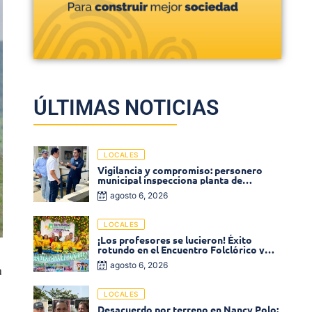
ÚLTIMAS NOTICIAS
LOCALES
Vigilancia y compromiso: personero
municipal inspecciona planta de
tratamiento de agua
agosto 6, 2026
LOCALES
¡Los profesores se lucieron! Éxito
rotundo en el Encuentro Folclórico y
n
Cultural del Magisterio 2026 en Ciénaga
agosto 6, 2026
a
LOCALES
Desacuerdo por terreno en Nancy Polo: