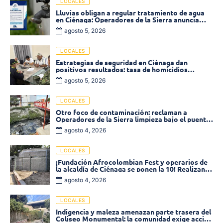
LOCALES
Lluvias obligan a regular tratamiento de agua
en Ciénaga: Operadores de la Sierra anuncia
baja presión en varios sectores
agosto 5, 2026
LOCALES
Estrategias de seguridad en Ciénaga dan
positivos resultados: tasa de homicidios
disminuyó un 58% en 2026
agosto 5, 2026
LOCALES
Otro foco de contaminación: reclaman a
Operadores de la Sierra limpieza bajo el puente
de la calle 19 con carrera 11
agosto 4, 2026
LOCALES
¡Fundación Afrocolombian Fest y operarios de
la alcaldía de Ciénaga se ponen la 10! Realizan
limpieza de la parte posterior del Coliseo
agosto 4, 2026
Monumental
LOCALES
Indigencia y maleza amenazan parte trasera del
Coliseo Monumental: la comunidad exige acción