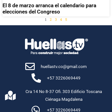
El 8 de marzo arranca el calendario para
elecciones del Congreso
1
2
3
4
5
huellastv.co@gmail.com
+57 3226069449
Cra 14 No 8-37 Ofi. 303 Edificio Toscana
Ciénaga Magdalena
+57 3226069449