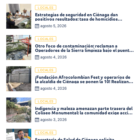
LOCALES
Estrategias de seguridad en Ciénaga dan
positivos resultados: tasa de homicidios
disminuyó un 58% en 2026
agosto 5, 2026
LOCALES
Otro foco de contaminación: reclaman a
Operadores de la Sierra limpieza bajo el puente
de la calle 19 con carrera 11
agosto 4, 2026
LOCALES
¡Fundación Afrocolombian Fest y operarios de
la alcaldía de Ciénaga se ponen la 10! Realizan
limpieza de la parte posterior del Coliseo
agosto 4, 2026
Monumental
LOCALES
Indigencia y maleza amenazan parte trasera del
Coliseo Monumental: la comunidad exige acción
inmediata!
agosto 3, 2026
LOCALES
Secretaría de Salud de Ciénaga solicita