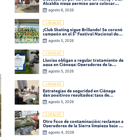
Alcaldía niega permiso para colocar
venta de comidas
agosto 6, 2026
LOCALES
¡Club Skating sigue Brillando! Se coronó
campeón en el 5° Festival Nacional de
Patinaje «Soledad sobre Ruedas»
agosto 5, 2026
LOCALES
Lluvias obligan a regular tratamiento de
agua en Ciénaga: Operadores de la
Sierra anuncia baja presión en varios
agosto 5, 2026
sectores
LOCALES
Estrategias de seguridad en Ciénaga
dan positivos resultados: tasa de
homicidios disminuyó un 58% en 2026
agosto 5, 2026
LOCALES
Otro foco de contaminación: reclaman a
Operadores de la Sierra limpieza bajo el
puente de la calle 19 con carrera 11
agosto 4, 2026