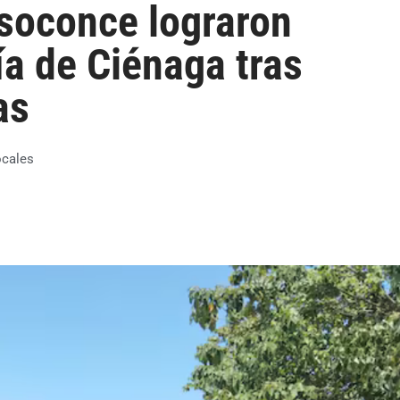
soconce lograron
ía de Ciénaga tras
as
ocales