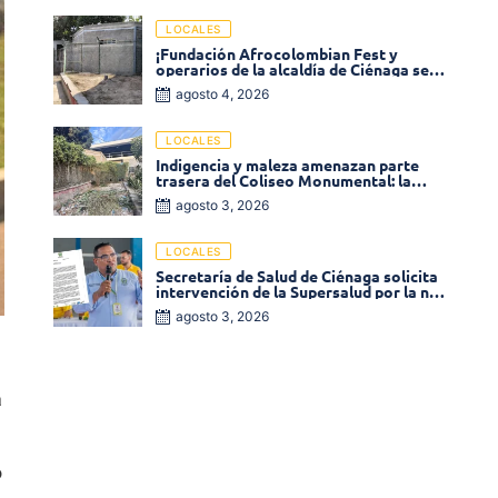
LOCALES
¡Fundación Afrocolombian Fest y
operarios de la alcaldía de Ciénaga se
ponen la 10! Realizan limpieza de la
agosto 4, 2026
parte posterior del Coliseo
Monumental
LOCALES
Indigencia y maleza amenazan parte
trasera del Coliseo Monumental: la
comunidad exige acción inmediata!
agosto 3, 2026
LOCALES
Secretaría de Salud de Ciénaga solicita
intervención de la Supersalud por la no
entrega de medicamentos en las EPS
agosto 3, 2026
a
o