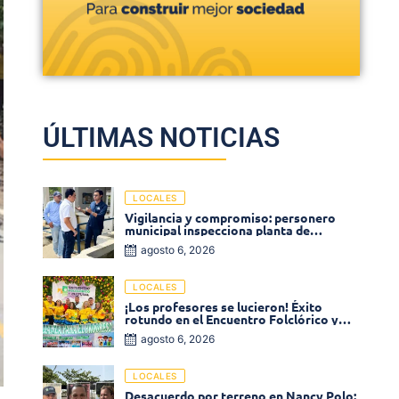
ÚLTIMAS NOTICIAS
LOCALES
Vigilancia y compromiso: personero
municipal inspecciona planta de
tratamiento de agua
agosto 6, 2026
LOCALES
¡Los profesores se lucieron! Éxito
rotundo en el Encuentro Folclórico y
Cultural del Magisterio 2026 en Ciénaga
agosto 6, 2026
LOCALES
Desacuerdo por terreno en Nancy Polo: