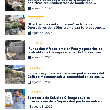
positivos resultados: tasa de homicidios
disminuyó un 58% en 2026
agosto 5, 2026
LOCALES
Otro foco de contaminación: reclaman a
Operadores de la Sierra limpieza bajo el puente
de la calle 19 con carrera 11
agosto 4, 2026
LOCALES
¡Fundación Afrocolombian Fest y operarios de
la alcaldía de Ciénaga se ponen la 10! Realizan
limpieza de la parte posterior del Coliseo
agosto 4, 2026
Monumental
LOCALES
Indigencia y maleza amenazan parte trasera del
Coliseo Monumental: la comunidad exige acción
inmediata!
agosto 3, 2026
LOCALES
Secretaría de Salud de Ciénaga solicita
intervención de la Supersalud por la no entrega
de medicamentos en las EPS
agosto 3, 2026