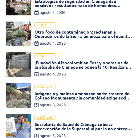
Estrategias de seguridad en Ciénaga dan
positivos resultados: tasa de homicidios
disminuyó un 58% en 2026
agosto 5, 2026
LOCALES
Otro foco de contaminación: reclaman a
Operadores de la Sierra limpieza bajo el puente
de la calle 19 con carrera 11
agosto 4, 2026
LOCALES
¡Fundación Afrocolombian Fest y operarios de
la alcaldía de Ciénaga se ponen la 10! Realizan
limpieza de la parte posterior del Coliseo
agosto 4, 2026
Monumental
LOCALES
Indigencia y maleza amenazan parte trasera del
Coliseo Monumental: la comunidad exige acción
inmediata!
agosto 3, 2026
LOCALES
Secretaría de Salud de Ciénaga solicita
intervención de la Supersalud por la no entrega
de medicamentos en las EPS
agosto 3, 2026