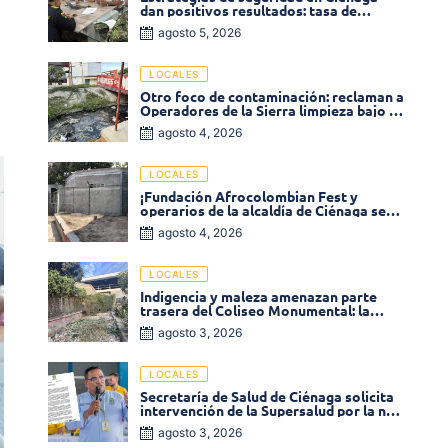
dan positivos resultados: tasa de
homicidios disminuyó un 58% en 2026
agosto 5, 2026
LOCALES
Otro foco de contaminación: reclaman a
Operadores de la Sierra limpieza bajo el
puente de la calle 19 con carrera 11
agosto 4, 2026
LOCALES
¡Fundación Afrocolombian Fest y
operarios de la alcaldía de Ciénaga se
ponen la 10! Realizan limpieza de la
agosto 4, 2026
parte posterior del Coliseo
Monumental
LOCALES
Indigencia y maleza amenazan parte
trasera del Coliseo Monumental: la
comunidad exige acción inmediata!
agosto 3, 2026
LOCALES
Secretaría de Salud de Ciénaga solicita
intervención de la Supersalud por la no
entrega de medicamentos en las EPS
agosto 3, 2026