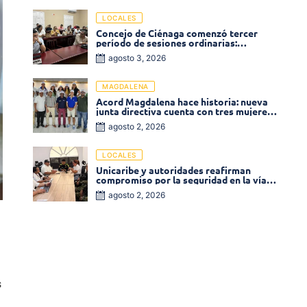
LOCALES
Concejo de Ciénaga comenzó tercer
período de sesiones ordinarias:
Operadores de la Sierra tema central de
agosto 3, 2026
la plenaria
MAGDALENA
Acord Magdalena hace historia: nueva
junta directiva cuenta con tres mujeres
y una en el Órgano de Control
agosto 2, 2026
LOCALES
Unicaribe y autoridades reafirman
compromiso por la seguridad en la vía al
Campus Costa Verde
agosto 2, 2026
s