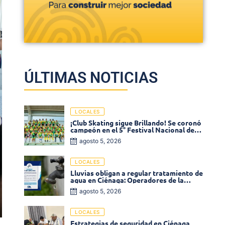
ÚLTIMAS NOTICIAS
LOCALES
¡Club Skating sigue Brillando! Se coronó
campeón en el 5° Festival Nacional de
Patinaje «Soledad sobre Ruedas»
agosto 5, 2026
LOCALES
Lluvias obligan a regular tratamiento de
agua en Ciénaga: Operadores de la
Sierra anuncia baja presión en varios
agosto 5, 2026
sectores
LOCALES
Estrategias de seguridad en Ciénaga