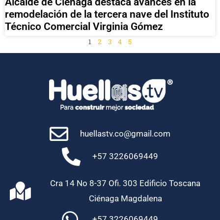
Alcalde de Ciénaga destaca avances en la
remodelación de la tercera nave del Instituto
Técnico Comercial Virginia Gómez
1
2
3
4
5
huellastv.co@gmail.com
+57 3226069449
Cra 14 No 8-37 Ofi. 303 Edificio Toscana
Ciénaga Magdalena
+57 3226069449