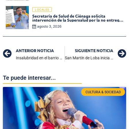
LOCALES
Secretaría de Salud de Ciénaga solicita
intervención de la Supersalud por la no entrega
de medicamentos en las EPS
agosto 3, 2026
ANTERIOR NOTICIA
SIGUIENTE NOTICIA
Insalubridad en el barrio San Juan: estancamiento de aguas residuales atenta contra la salud de sus habitantes
San Martín de Loba inicia su historia académica con Unicaribe mediante jornadas BIU y de Inducción Profesoral
Te puede interesar...
CULTURA & SOCIEDAD