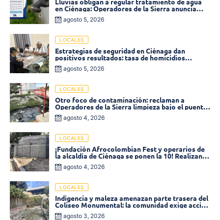
Lluvias obligan a regular tratamiento de agua
en Ciénaga: Operadores de la Sierra anuncia
baja presión en varios sectores
agosto 5, 2026
LOCALES
Estrategias de seguridad en Ciénaga dan
positivos resultados: tasa de homicidios
disminuyó un 58% en 2026
agosto 5, 2026
LOCALES
Otro foco de contaminación: reclaman a
Operadores de la Sierra limpieza bajo el puente
de la calle 19 con carrera 11
agosto 4, 2026
LOCALES
¡Fundación Afrocolombian Fest y operarios de
la alcaldía de Ciénaga se ponen la 10! Realizan
limpieza de la parte posterior del Coliseo
agosto 4, 2026
Monumental
LOCALES
Indigencia y maleza amenazan parte trasera del
Coliseo Monumental: la comunidad exige acción
inmediata!
agosto 3, 2026