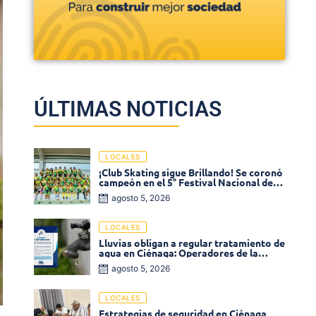
ÚLTIMAS NOTICIAS
LOCALES
¡Club Skating sigue Brillando! Se coronó
campeón en el 5° Festival Nacional de
Patinaje «Soledad sobre Ruedas»
agosto 5, 2026
LOCALES
Lluvias obligan a regular tratamiento de
agua en Ciénaga: Operadores de la
Sierra anuncia baja presión en varios
agosto 5, 2026
sectores
LOCALES
Estrategias de seguridad en Ciénaga