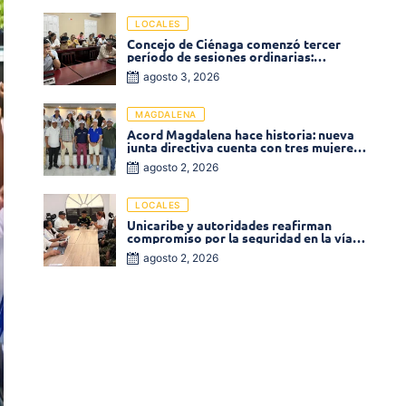
LOCALES
Concejo de Ciénaga comenzó tercer
período de sesiones ordinarias:
Operadores de la Sierra tema central de
agosto 3, 2026
la plenaria
MAGDALENA
Acord Magdalena hace historia: nueva
junta directiva cuenta con tres mujeres
y una en el Órgano de Control
agosto 2, 2026
LOCALES
Unicaribe y autoridades reafirman
compromiso por la seguridad en la vía al
Campus Costa Verde
agosto 2, 2026