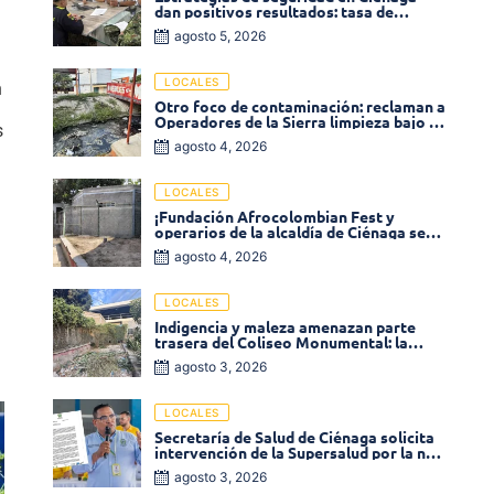
dan positivos resultados: tasa de
a
homicidios disminuyó un 58% en 2026
agosto 5, 2026
LOCALES
n
Otro foco de contaminación: reclaman a
Operadores de la Sierra limpieza bajo el
s
puente de la calle 19 con carrera 11
agosto 4, 2026
LOCALES
¡Fundación Afrocolombian Fest y
operarios de la alcaldía de Ciénaga se
ponen la 10! Realizan limpieza de la
agosto 4, 2026
parte posterior del Coliseo
Monumental
LOCALES
Indigencia y maleza amenazan parte
trasera del Coliseo Monumental: la
comunidad exige acción inmediata!
agosto 3, 2026
LOCALES
Secretaría de Salud de Ciénaga solicita
intervención de la Supersalud por la no
entrega de medicamentos en las EPS
agosto 3, 2026