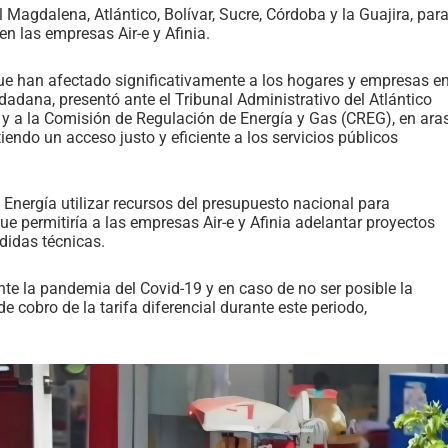
Magdalena, Atlántico, Bolívar, Sucre, Córdoba y la Guajira, par
n las empresas Air-e y Afinia.
 que han afectado significativamente a los hogares y empresas e
udadana, presentó ante el Tribunal Administrativo del Atlántico
a y a la Comisión de Regulación de Energía y Gas (CREG), en ara
iendo un acceso justo y eficiente a los servicios públicos
 Energía utilizar recursos del presupuesto nacional para
que permitiría a las empresas Air-e y Afinia adelantar proyectos
didas técnicas.
rante la pandemia del Covid-19 y en caso de no ser posible la
e cobro de la tarifa diferencial durante este periodo,