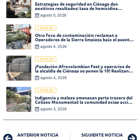
Estrategias de seguridad en Ciénaga dan
positivos resultados: tasa de homicidios
disminuyó un 58% en 2026
agosto 5, 2026
LOCALES
Otro foco de contaminación: reclaman a
Operadores de la Sierra limpieza bajo el puente
de la calle 19 con carrera 11
agosto 4, 2026
LOCALES
¡Fundación Afrocolombian Fest y operarios de
la alcaldía de Ciénaga se ponen la 10! Realizan
limpieza de la parte posterior del Coliseo
agosto 4, 2026
Monumental
LOCALES
Indigencia y maleza amenazan parte trasera del
Coliseo Monumental: la comunidad exige acción
inmediata!
agosto 3, 2026
ANTERIOR NOTICIA
SIGUIENTE NOTICIA