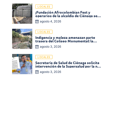
LOCALES
¡Fundación Afrocolombian Fest y
operarios de la alcaldía de Ciénaga se
ponen la 10! Realizan limpieza de la
agosto 4, 2026
parte posterior del Coliseo
Monumental
LOCALES
Indigencia y maleza amenazan parte
trasera del Coliseo Monumental: la
comunidad exige acción inmediata!
agosto 3, 2026
LOCALES
Secretaría de Salud de Ciénaga solicita
intervención de la Supersalud por la no
entrega de medicamentos en las EPS
agosto 3, 2026