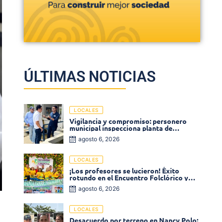
ÚLTIMAS NOTICIAS
LOCALES
Vigilancia y compromiso: personero
municipal inspecciona planta de
tratamiento de agua
agosto 6, 2026
LOCALES
¡Los profesores se lucieron! Éxito
rotundo en el Encuentro Folclórico y
Cultural del Magisterio 2026 en Ciénaga
agosto 6, 2026
LOCALES
Desacuerdo por terreno en Nancy Polo: