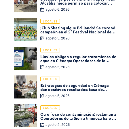
Alcaldía niega permiso para colocar
venta de comidas
agosto 6, 2026
LOCALES
¡Club Skating sigue Brillando! Se coronó
campeón en el 5° Festival Nacional de
Patinaje «Soledad sobre Ruedas»
agosto 5, 2026
LOCALES
Lluvias obligan a regular tratamiento de
agua en Ciénaga: Operadores de la
Sierra anuncia baja presión en varios
agosto 5, 2026
sectores
LOCALES
Estrategias de seguridad en Ciénaga
dan positivos resultados: tasa de
homicidios disminuyó un 58% en 2026
agosto 5, 2026
LOCALES
Otro foco de contaminación: reclaman a
Operadores de la Sierra limpieza bajo el
puente de la calle 19 con carrera 11
agosto 4, 2026