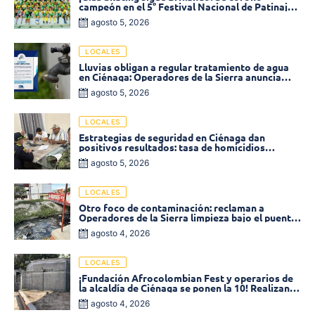
campeón en el 5° Festival Nacional de Patinaje
«Soledad sobre Ruedas»
agosto 5, 2026
LOCALES
Lluvias obligan a regular tratamiento de agua
en Ciénaga: Operadores de la Sierra anuncia
baja presión en varios sectores
agosto 5, 2026
LOCALES
Estrategias de seguridad en Ciénaga dan
positivos resultados: tasa de homicidios
disminuyó un 58% en 2026
agosto 5, 2026
LOCALES
Otro foco de contaminación: reclaman a
Operadores de la Sierra limpieza bajo el puente
de la calle 19 con carrera 11
agosto 4, 2026
LOCALES
¡Fundación Afrocolombian Fest y operarios de
la alcaldía de Ciénaga se ponen la 10! Realizan
limpieza de la parte posterior del Coliseo
agosto 4, 2026
Monumental