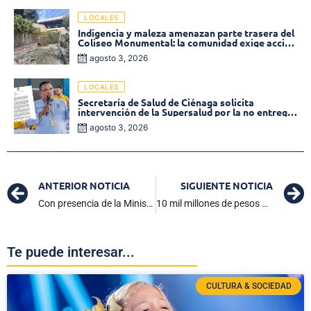
LOCALES
Indigencia y maleza amenazan parte trasera del
Coliseo Monumental: la comunidad exige acción
inmediata!
agosto 3, 2026
LOCALES
Secretaría de Salud de Ciénaga solicita
intervención de la Supersalud por la no entrega
de medicamentos en las EPS
agosto 3, 2026
ANTERIOR NOTICIA
SIGUIENTE NOTICIA
Con presencia de la Ministra de Vivienda inicia entrega de 700 títulos de propiedad a los cienagueros
10 mil millones de pesos ahorrará alcaldía de la Zona Bananera en recorte de personal
Te puede interesar...
CULTURA & SOCIEDAD