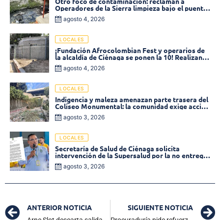
Otro foco de contaminación: reclaman a
Operadores de la Sierra limpieza bajo el puente
de la calle 19 con carrera 11
agosto 4, 2026
LOCALES
¡Fundación Afrocolombian Fest y operarios de
la alcaldía de Ciénaga se ponen la 10! Realizan
limpieza de la parte posterior del Coliseo
agosto 4, 2026
Monumental
LOCALES
Indigencia y maleza amenazan parte trasera del
Coliseo Monumental: la comunidad exige acción
inmediata!
agosto 3, 2026
LOCALES
Secretaría de Salud de Ciénaga solicita
intervención de la Supersalud por la no entrega
de medicamentos en las EPS
agosto 3, 2026
ANTERIOR NOTICIA
SIGUIENTE NOTICIA
Arne Slot descarta salida de Luis Díaz: «Su futuro está con nosotros en Liverpool»
Procuraduría pide refuerzo estatal y protección ciudadana ante presencia de grupos armados