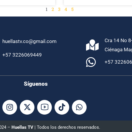
1
2
3
4
5
Cra 14 No 8-
huellastv.co@gmail.com
Ciénaga Ma
+57 3226069449
+57 32260
Síguenos
2024 –
Huellas TV
| Todos los derechos reservados.