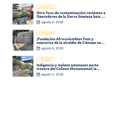
LOCALES
Otro foco de contaminación: reclaman a
Operadores de la Sierra limpieza bajo el
puente de la calle 19 con carrera 11
agosto 4, 2026
LOCALES
¡Fundación Afrocolombian Fest y
operarios de la alcaldía de Ciénaga se
ponen la 10! Realizan limpieza de la
agosto 4, 2026
parte posterior del Coliseo
Monumental
LOCALES
Indigencia y maleza amenazan parte
trasera del Coliseo Monumental: la
comunidad exige acción inmediata!
agosto 3, 2026