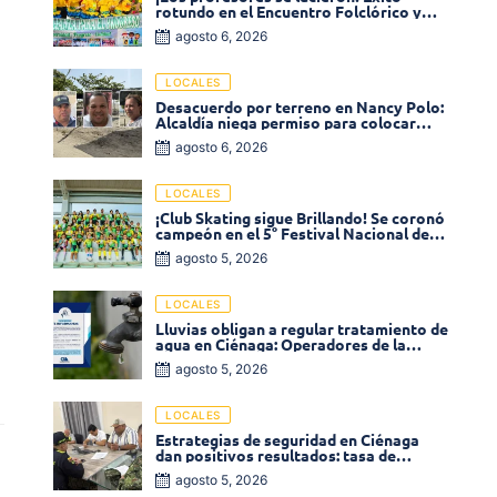
rotundo en el Encuentro Folclórico y
Cultural del Magisterio 2026 en Ciénaga
agosto 6, 2026
LOCALES
Desacuerdo por terreno en Nancy Polo:
Alcaldía niega permiso para colocar
venta de comidas
agosto 6, 2026
LOCALES
¡Club Skating sigue Brillando! Se coronó
campeón en el 5° Festival Nacional de
Patinaje «Soledad sobre Ruedas»
agosto 5, 2026
LOCALES
Lluvias obligan a regular tratamiento de
agua en Ciénaga: Operadores de la
Sierra anuncia baja presión en varios
agosto 5, 2026
sectores
LOCALES
Estrategias de seguridad en Ciénaga
dan positivos resultados: tasa de
homicidios disminuyó un 58% en 2026
agosto 5, 2026