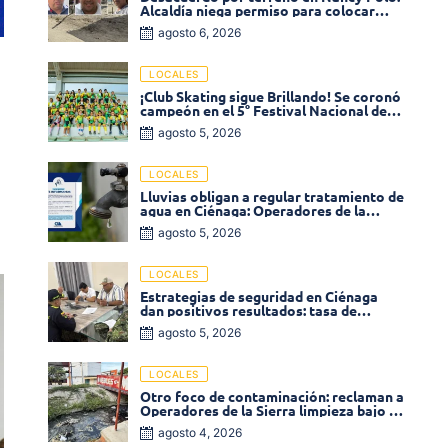
Alcaldía niega permiso para colocar
venta de comidas
agosto 6, 2026
LOCALES
¡Club Skating sigue Brillando! Se coronó
campeón en el 5° Festival Nacional de
Patinaje «Soledad sobre Ruedas»
agosto 5, 2026
LOCALES
Lluvias obligan a regular tratamiento de
agua en Ciénaga: Operadores de la
Sierra anuncia baja presión en varios
agosto 5, 2026
sectores
LOCALES
Estrategias de seguridad en Ciénaga
dan positivos resultados: tasa de
homicidios disminuyó un 58% en 2026
agosto 5, 2026
LOCALES
Otro foco de contaminación: reclaman a
Operadores de la Sierra limpieza bajo el
puente de la calle 19 con carrera 11
agosto 4, 2026