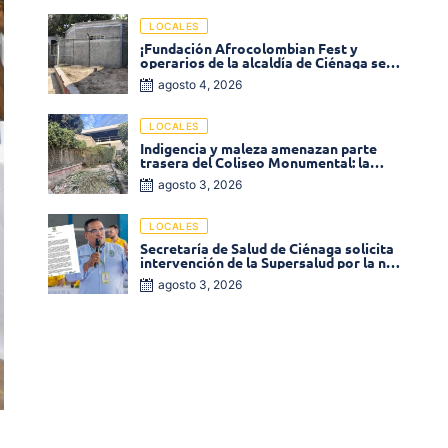
LOCALES
¡Fundación Afrocolombian Fest y
operarios de la alcaldía de Ciénaga se
ponen la 10! Realizan limpieza de la
agosto 4, 2026
parte posterior del Coliseo
Monumental
LOCALES
Indigencia y maleza amenazan parte
trasera del Coliseo Monumental: la
comunidad exige acción inmediata!
agosto 3, 2026
LOCALES
Secretaría de Salud de Ciénaga solicita
intervención de la Supersalud por la no
entrega de medicamentos en las EPS
agosto 3, 2026