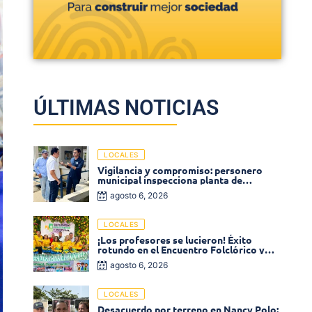
ÚLTIMAS NOTICIAS
LOCALES
Vigilancia y compromiso: personero
municipal inspecciona planta de
tratamiento de agua
agosto 6, 2026
LOCALES
¡Los profesores se lucieron! Éxito
rotundo en el Encuentro Folclórico y
Cultural del Magisterio 2026 en Ciénaga
agosto 6, 2026
LOCALES
Desacuerdo por terreno en Nancy Polo: