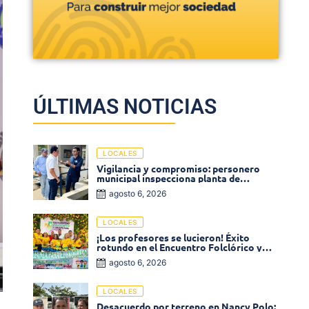
ÚLTIMAS NOTICIAS
LOCALES
Vigilancia y compromiso: personero
municipal inspecciona planta de
tratamiento de agua
agosto 6, 2026
LOCALES
¡Los profesores se lucieron! Éxito
rotundo en el Encuentro Folclórico y
Cultural del Magisterio 2026 en Ciénaga
agosto 6, 2026
LOCALES
Desacuerdo por terreno en Nancy Polo: