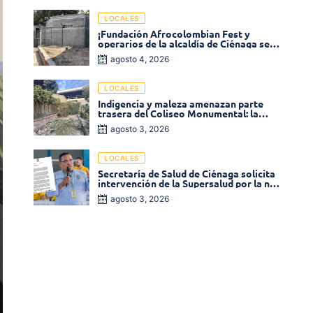
LOCALES
¡Fundación Afrocolombian Fest y
operarios de la alcaldía de Ciénaga se
ponen la 10! Realizan limpieza de la
agosto 4, 2026
parte posterior del Coliseo
Monumental
LOCALES
Indigencia y maleza amenazan parte
trasera del Coliseo Monumental: la
comunidad exige acción inmediata!
agosto 3, 2026
LOCALES
Secretaría de Salud de Ciénaga solicita
intervención de la Supersalud por la no
entrega de medicamentos en las EPS
agosto 3, 2026