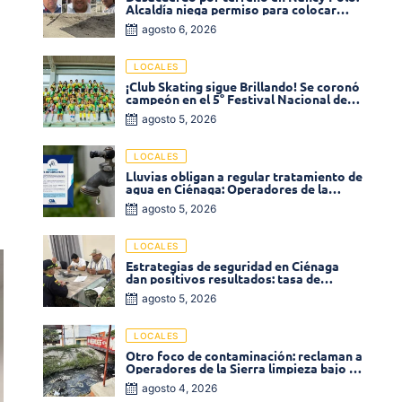
Alcaldía niega permiso para colocar
venta de comidas
agosto 6, 2026
LOCALES
¡Club Skating sigue Brillando! Se coronó
campeón en el 5° Festival Nacional de
Patinaje «Soledad sobre Ruedas»
agosto 5, 2026
LOCALES
Lluvias obligan a regular tratamiento de
agua en Ciénaga: Operadores de la
Sierra anuncia baja presión en varios
agosto 5, 2026
sectores
LOCALES
Estrategias de seguridad en Ciénaga
dan positivos resultados: tasa de
homicidios disminuyó un 58% en 2026
agosto 5, 2026
LOCALES
Otro foco de contaminación: reclaman a
Operadores de la Sierra limpieza bajo el
puente de la calle 19 con carrera 11
agosto 4, 2026