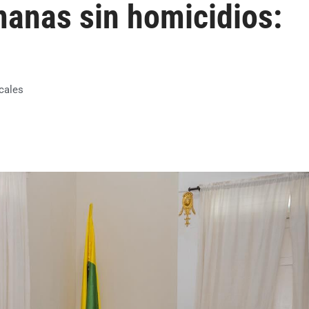
manas sin homicidios:
cales