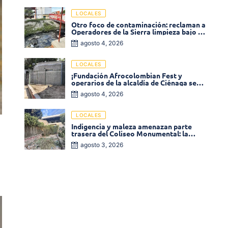
LOCALES
Otro foco de contaminación: reclaman a
Operadores de la Sierra limpieza bajo el
puente de la calle 19 con carrera 11
agosto 4, 2026
LOCALES
¡Fundación Afrocolombian Fest y
operarios de la alcaldía de Ciénaga se
ponen la 10! Realizan limpieza de la
agosto 4, 2026
parte posterior del Coliseo
Monumental
LOCALES
Indigencia y maleza amenazan parte
trasera del Coliseo Monumental: la
comunidad exige acción inmediata!
agosto 3, 2026