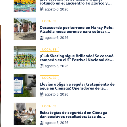
rotundo en el Encuentro Folclórico y
Cultural del Magisterio 2026 en Ciénaga
agosto 6, 2026
LOCALES
Desacuerdo por terreno en Nancy Polo:
Alcaldía niega permiso para colocar
venta de comidas
agosto 6, 2026
LOCALES
¡Club Skating sigue Brillando! Se coronó
campeón en el 5° Festival Nacional de
Patinaje «Soledad sobre Ruedas»
agosto 5, 2026
LOCALES
Lluvias obligan a regular tratamiento de
agua en Ciénaga: Operadores de la
Sierra anuncia baja presión en varios
agosto 5, 2026
sectores
LOCALES
Estrategias de seguridad en Ciénaga
dan positivos resultados: tasa de
homicidios disminuyó un 58% en 2026
agosto 5, 2026