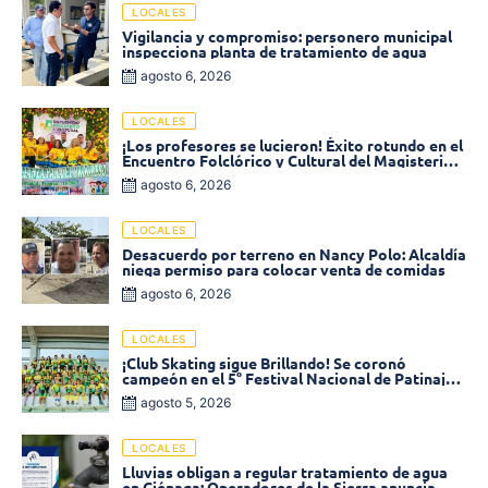
LOCALES
Vigilancia y compromiso: personero municipal
inspecciona planta de tratamiento de agua
agosto 6, 2026
LOCALES
¡Los profesores se lucieron! Éxito rotundo en el
Encuentro Folclórico y Cultural del Magisterio
2026 en Ciénaga
agosto 6, 2026
LOCALES
Desacuerdo por terreno en Nancy Polo: Alcaldía
niega permiso para colocar venta de comidas
agosto 6, 2026
LOCALES
¡Club Skating sigue Brillando! Se coronó
campeón en el 5° Festival Nacional de Patinaje
«Soledad sobre Ruedas»
agosto 5, 2026
LOCALES
Lluvias obligan a regular tratamiento de agua
en Ciénaga: Operadores de la Sierra anuncia