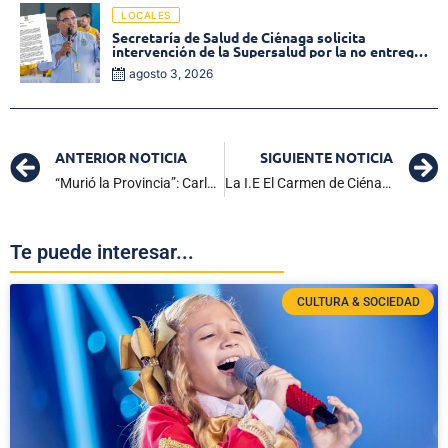
LOCALES
Secretaría de Salud de Ciénaga solicita
intervención de la Supersalud por la no entrega
de medicamentos en las EPS
agosto 3, 2026
ANTERIOR NOTICIA
SIGUIENTE NOTICIA
“Murió la Provincia”: Carlos Vives confirma el fallecimiento del maestro Egidio Cuadrado
La I.E El Carmen de Ciénaga destaca en la COP16
Te puede interesar...
CULTURA & SOCIEDAD