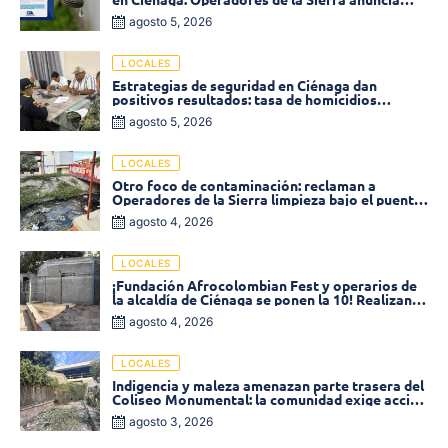
baja presión en varios sectores
agosto 5, 2026
LOCALES
Estrategias de seguridad en Ciénaga dan
positivos resultados: tasa de homicidios
disminuyó un 58% en 2026
agosto 5, 2026
LOCALES
Otro foco de contaminación: reclaman a
Operadores de la Sierra limpieza bajo el puente
de la calle 19 con carrera 11
agosto 4, 2026
LOCALES
¡Fundación Afrocolombian Fest y operarios de
la alcaldía de Ciénaga se ponen la 10! Realizan
limpieza de la parte posterior del Coliseo
agosto 4, 2026
Monumental
LOCALES
Indigencia y maleza amenazan parte trasera del
Coliseo Monumental: la comunidad exige acción
inmediata!
agosto 3, 2026