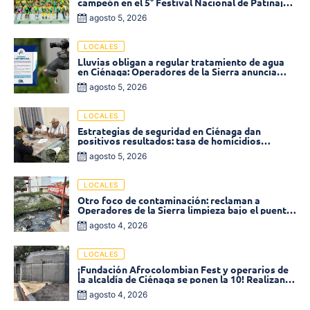
campeón en el 5° Festival Nacional de Patinaje
«Soledad sobre Ruedas»
agosto 5, 2026
LOCALES
Lluvias obligan a regular tratamiento de agua
en Ciénaga: Operadores de la Sierra anuncia
baja presión en varios sectores
agosto 5, 2026
LOCALES
Estrategias de seguridad en Ciénaga dan
positivos resultados: tasa de homicidios
disminuyó un 58% en 2026
agosto 5, 2026
LOCALES
Otro foco de contaminación: reclaman a
Operadores de la Sierra limpieza bajo el puente
de la calle 19 con carrera 11
agosto 4, 2026
LOCALES
¡Fundación Afrocolombian Fest y operarios de
la alcaldía de Ciénaga se ponen la 10! Realizan
limpieza de la parte posterior del Coliseo
agosto 4, 2026
Monumental