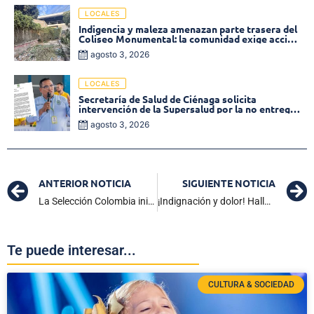
LOCALES
Indigencia y maleza amenazan parte trasera del
Coliseo Monumental: la comunidad exige acción
inmediata!
agosto 3, 2026
LOCALES
Secretaría de Salud de Ciénaga solicita
intervención de la Supersalud por la no entrega
de medicamentos en las EPS
agosto 3, 2026
ANTERIOR NOTICIA
SIGUIENTE NOTICIA
La Selección Colombia inició su andar en el Mundial Femenino Sub-17 con empate
¡Indignación y dolor! Hallan sin vida a la niña Sofía Delgado
Te puede interesar...
CULTURA & SOCIEDAD