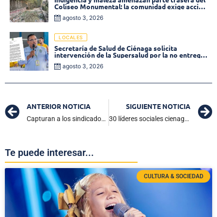
Coliseo Monumental: la comunidad exige acción
inmediata!
agosto 3, 2026
LOCALES
Secretaría de Salud de Ciénaga solicita
intervención de la Supersalud por la no entrega
de medicamentos en las EPS
agosto 3, 2026
ANTERIOR NOTICIA
SIGUIENTE NOTICIA
Capturan a los sindicados de la muerte del comerciante Normando Díaz
30 líderes sociales cienagueros se capacitan en Formulación de Proyectos por medio de Infotep
Te puede interesar...
CULTURA & SOCIEDAD