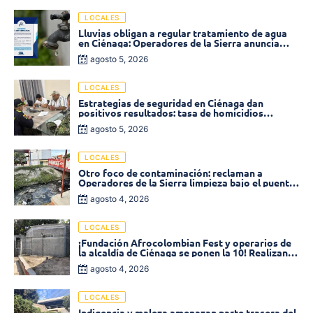
LOCALES
Lluvias obligan a regular tratamiento de agua
en Ciénaga: Operadores de la Sierra anuncia
baja presión en varios sectores
agosto 5, 2026
LOCALES
Estrategias de seguridad en Ciénaga dan
positivos resultados: tasa de homicidios
disminuyó un 58% en 2026
agosto 5, 2026
LOCALES
Otro foco de contaminación: reclaman a
Operadores de la Sierra limpieza bajo el puente
de la calle 19 con carrera 11
agosto 4, 2026
LOCALES
¡Fundación Afrocolombian Fest y operarios de
la alcaldía de Ciénaga se ponen la 10! Realizan
limpieza de la parte posterior del Coliseo
agosto 4, 2026
Monumental
LOCALES
Indigencia y maleza amenazan parte trasera del