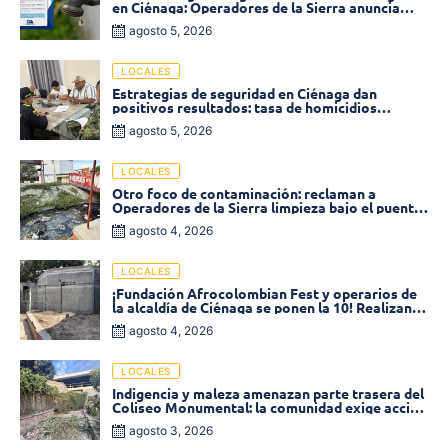
en Ciénaga: Operadores de la Sierra anuncia
baja presión en varios sectores
agosto 5, 2026
LOCALES
Estrategias de seguridad en Ciénaga dan
positivos resultados: tasa de homicidios
disminuyó un 58% en 2026
agosto 5, 2026
LOCALES
Otro foco de contaminación: reclaman a
Operadores de la Sierra limpieza bajo el puente
de la calle 19 con carrera 11
agosto 4, 2026
LOCALES
¡Fundación Afrocolombian Fest y operarios de
la alcaldía de Ciénaga se ponen la 10! Realizan
limpieza de la parte posterior del Coliseo
agosto 4, 2026
Monumental
LOCALES
Indigencia y maleza amenazan parte trasera del
Coliseo Monumental: la comunidad exige acción
inmediata!
agosto 3, 2026