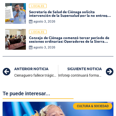
LOCALES
Secretaría de Salud de Ciénaga solicita
intervención de la Supersalud por la no entrega
de medicamentos en las EPS
agosto 3, 2026
LOCALES
Concejo de Ciénaga comenzó tercer período de
sesiones ordinarias: Operadores de la Sierra
tema central de la plenaria
agosto 3, 2026
ANTERIOR NOTICIA
SIGUIENTE NOTICIA
Cienaguero fallece trágicamente en accidente de carretera tras caer de una tractomula en Santander
Infotep continuará formación profesional de 30 tecnólogos egresados del SENA
Te puede interesar...
CULTURA & SOCIEDAD