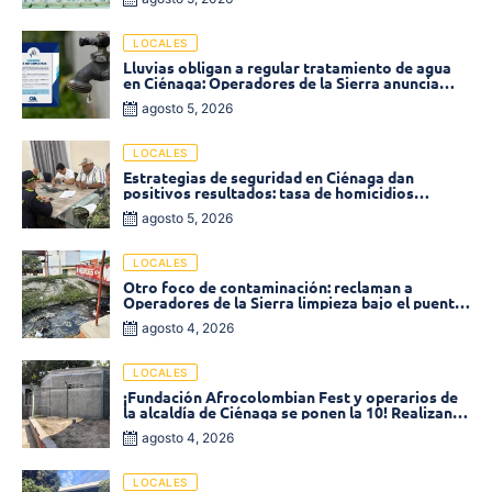
LOCALES
Lluvias obligan a regular tratamiento de agua
en Ciénaga: Operadores de la Sierra anuncia
baja presión en varios sectores
agosto 5, 2026
LOCALES
Estrategias de seguridad en Ciénaga dan
positivos resultados: tasa de homicidios
disminuyó un 58% en 2026
agosto 5, 2026
LOCALES
Otro foco de contaminación: reclaman a
Operadores de la Sierra limpieza bajo el puente
de la calle 19 con carrera 11
agosto 4, 2026
LOCALES
¡Fundación Afrocolombian Fest y operarios de
la alcaldía de Ciénaga se ponen la 10! Realizan
limpieza de la parte posterior del Coliseo
agosto 4, 2026
Monumental
LOCALES