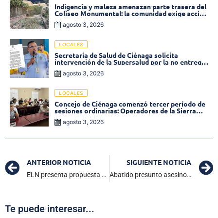
Indigencia y maleza amenazan parte trasera del
Coliseo Monumental: la comunidad exige acción
inmediata!
agosto 3, 2026
LOCALES
Secretaría de Salud de Ciénaga solicita
intervención de la Supersalud por la no entrega
de medicamentos en las EPS
agosto 3, 2026
LOCALES
Concejo de Ciénaga comenzó tercer período de
sesiones ordinarias: Operadores de la Sierra
tema central de la plenaria
agosto 3, 2026
ANTERIOR NOTICIA
SIGUIENTE NOTICIA
ELN presenta propuesta para revitalizar diálogos de paz
Abatido presunto asesino de trabajadora de Supergiros en Bosconia
Te puede interesar...