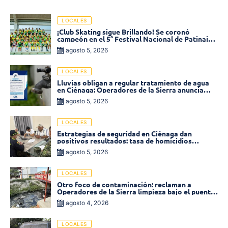
LOCALES
¡Club Skating sigue Brillando! Se coronó
campeón en el 5° Festival Nacional de Patinaje
«Soledad sobre Ruedas»
agosto 5, 2026
LOCALES
Lluvias obligan a regular tratamiento de agua
en Ciénaga: Operadores de la Sierra anuncia
baja presión en varios sectores
agosto 5, 2026
LOCALES
Estrategias de seguridad en Ciénaga dan
positivos resultados: tasa de homicidios
disminuyó un 58% en 2026
agosto 5, 2026
LOCALES
Otro foco de contaminación: reclaman a
Operadores de la Sierra limpieza bajo el puente
de la calle 19 con carrera 11
agosto 4, 2026
LOCALES