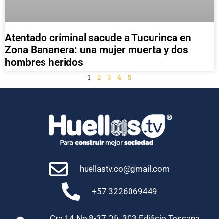
Atentado criminal sacude a Tucurinca en
Zona Bananera: una mujer muerta y dos
hombres heridos
1
2
3
4
5
huellastv.co@gmail.com
+57 3226069449
Cra 14 No 8-37 Ofi. 303 Edificio Toscana