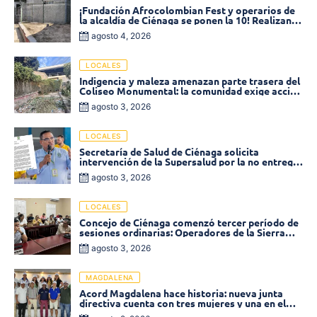
¡Fundación Afrocolombian Fest y operarios de
la alcaldía de Ciénaga se ponen la 10! Realizan
limpieza de la parte posterior del Coliseo
agosto 4, 2026
Monumental
LOCALES
Indigencia y maleza amenazan parte trasera del
Coliseo Monumental: la comunidad exige acción
inmediata!
agosto 3, 2026
LOCALES
Secretaría de Salud de Ciénaga solicita
intervención de la Supersalud por la no entrega
de medicamentos en las EPS
agosto 3, 2026
LOCALES
Concejo de Ciénaga comenzó tercer período de
sesiones ordinarias: Operadores de la Sierra
tema central de la plenaria
agosto 3, 2026
MAGDALENA
Acord Magdalena hace historia: nueva junta
directiva cuenta con tres mujeres y una en el
Órgano de Control