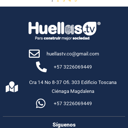
1
2
3
4
5
huellastv.co@gmail.com
+57 3226069449
Cra 14 No 8-37 Ofi. 303 Edificio Toscana
Ciénaga Magdalena
+57 3226069449
Síguenos