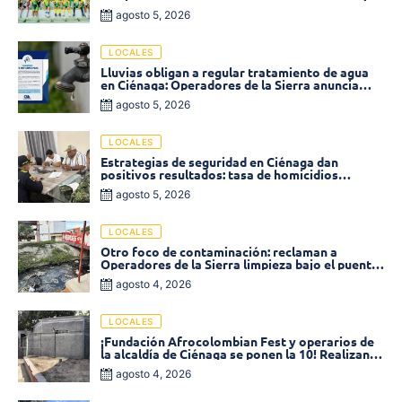
«Soledad sobre Ruedas»
agosto 5, 2026
LOCALES
Lluvias obligan a regular tratamiento de agua
en Ciénaga: Operadores de la Sierra anuncia
baja presión en varios sectores
agosto 5, 2026
LOCALES
Estrategias de seguridad en Ciénaga dan
positivos resultados: tasa de homicidios
disminuyó un 58% en 2026
agosto 5, 2026
LOCALES
Otro foco de contaminación: reclaman a
Operadores de la Sierra limpieza bajo el puente
de la calle 19 con carrera 11
agosto 4, 2026
LOCALES
¡Fundación Afrocolombian Fest y operarios de
la alcaldía de Ciénaga se ponen la 10! Realizan
limpieza de la parte posterior del Coliseo
agosto 4, 2026
Monumental