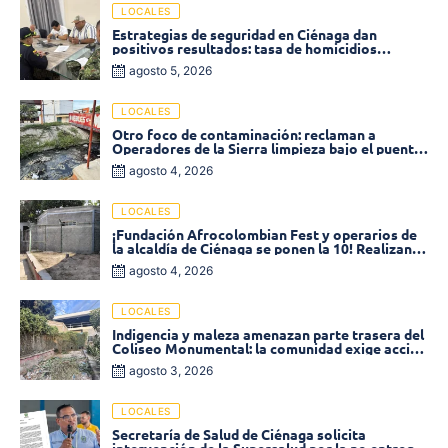
LOCALES
Estrategias de seguridad en Ciénaga dan
positivos resultados: tasa de homicidios
disminuyó un 58% en 2026
agosto 5, 2026
LOCALES
Otro foco de contaminación: reclaman a
Operadores de la Sierra limpieza bajo el puente
de la calle 19 con carrera 11
agosto 4, 2026
LOCALES
¡Fundación Afrocolombian Fest y operarios de
la alcaldía de Ciénaga se ponen la 10! Realizan
limpieza de la parte posterior del Coliseo
agosto 4, 2026
Monumental
LOCALES
Indigencia y maleza amenazan parte trasera del
Coliseo Monumental: la comunidad exige acción
inmediata!
agosto 3, 2026
LOCALES
Secretaría de Salud de Ciénaga solicita
intervención de la Supersalud por la no entrega