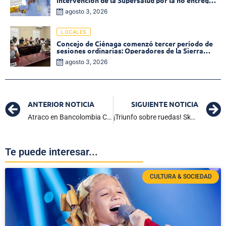
de medicamentos en las EPS
agosto 3, 2026
LOCALES
Concejo de Ciénaga comenzó tercer período de
sesiones ordinarias: Operadores de la Sierra
tema central de la plenaria
agosto 3, 2026
ANTERIOR NOTICIA
SIGUIENTE NOTICIA
Atraco en Bancolombia Ciénaga: mujer es despojada de fuerte suma de dinero
¡Triunfo sobre ruedas! Skating Ciénaga arrasó en Ibagué con 21 medallas
Te puede interesar...
CULTURA & SOCIEDAD