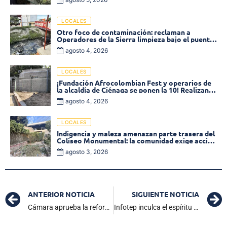
LOCALES
Otro foco de contaminación: reclaman a
Operadores de la Sierra limpieza bajo el puente
de la calle 19 con carrera 11
agosto 4, 2026
LOCALES
¡Fundación Afrocolombian Fest y operarios de
la alcaldía de Ciénaga se ponen la 10! Realizan
limpieza de la parte posterior del Coliseo
agosto 4, 2026
Monumental
LOCALES
Indigencia y maleza amenazan parte trasera del
Coliseo Monumental: la comunidad exige acción
inmediata!
agosto 3, 2026
ANTERIOR NOTICIA
SIGUIENTE NOTICIA
Cámara aprueba la reforma laboral
Infotep inculca el espíritu de emprendimiento a sus estudiantes