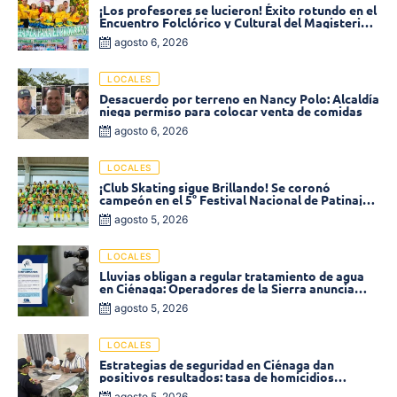
¡Los profesores se lucieron! Éxito rotundo en el
Encuentro Folclórico y Cultural del Magisterio
2026 en Ciénaga
agosto 6, 2026
LOCALES
Desacuerdo por terreno en Nancy Polo: Alcaldía
niega permiso para colocar venta de comidas
agosto 6, 2026
LOCALES
¡Club Skating sigue Brillando! Se coronó
campeón en el 5° Festival Nacional de Patinaje
«Soledad sobre Ruedas»
agosto 5, 2026
LOCALES
Lluvias obligan a regular tratamiento de agua
en Ciénaga: Operadores de la Sierra anuncia
baja presión en varios sectores
agosto 5, 2026
LOCALES
Estrategias de seguridad en Ciénaga dan
positivos resultados: tasa de homicidios
disminuyó un 58% en 2026
agosto 5, 2026