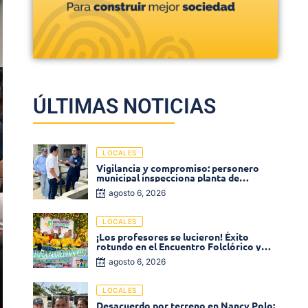
ÚLTIMAS NOTICIAS
LOCALES
Vigilancia y compromiso: personero
municipal inspecciona planta de
tratamiento de agua
agosto 6, 2026
LOCALES
¡Los profesores se lucieron! Éxito
rotundo en el Encuentro Folclórico y
Cultural del Magisterio 2026 en Ciénaga
agosto 6, 2026
LOCALES
Desacuerdo por terreno en Nancy Polo: