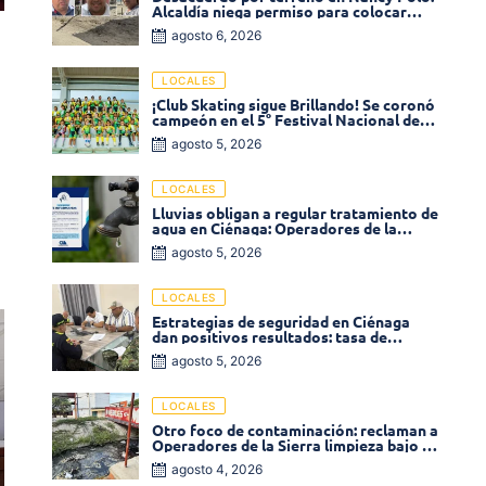
Alcaldía niega permiso para colocar
venta de comidas
agosto 6, 2026
LOCALES
¡Club Skating sigue Brillando! Se coronó
campeón en el 5° Festival Nacional de
Patinaje «Soledad sobre Ruedas»
agosto 5, 2026
LOCALES
Lluvias obligan a regular tratamiento de
agua en Ciénaga: Operadores de la
Sierra anuncia baja presión en varios
agosto 5, 2026
sectores
LOCALES
Estrategias de seguridad en Ciénaga
dan positivos resultados: tasa de
homicidios disminuyó un 58% en 2026
agosto 5, 2026
LOCALES
Otro foco de contaminación: reclaman a
Operadores de la Sierra limpieza bajo el
puente de la calle 19 con carrera 11
agosto 4, 2026