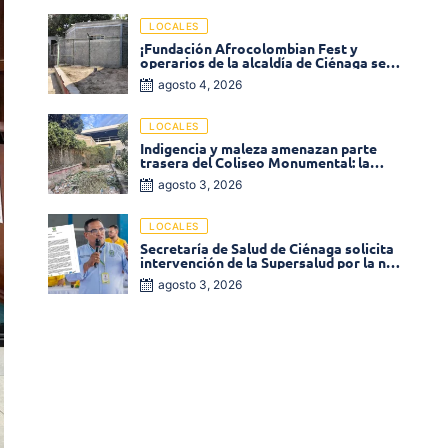
LOCALES
¡Fundación Afrocolombian Fest y
operarios de la alcaldía de Ciénaga se
ponen la 10! Realizan limpieza de la
agosto 4, 2026
parte posterior del Coliseo
Monumental
LOCALES
Indigencia y maleza amenazan parte
trasera del Coliseo Monumental: la
comunidad exige acción inmediata!
agosto 3, 2026
LOCALES
Secretaría de Salud de Ciénaga solicita
intervención de la Supersalud por la no
entrega de medicamentos en las EPS
agosto 3, 2026