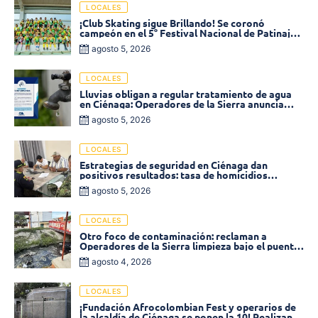
LOCALES
¡Club Skating sigue Brillando! Se coronó
campeón en el 5° Festival Nacional de Patinaje
«Soledad sobre Ruedas»
agosto 5, 2026
LOCALES
Lluvias obligan a regular tratamiento de agua
en Ciénaga: Operadores de la Sierra anuncia
baja presión en varios sectores
agosto 5, 2026
LOCALES
Estrategias de seguridad en Ciénaga dan
positivos resultados: tasa de homicidios
disminuyó un 58% en 2026
agosto 5, 2026
LOCALES
Otro foco de contaminación: reclaman a
Operadores de la Sierra limpieza bajo el puente
de la calle 19 con carrera 11
agosto 4, 2026
LOCALES
¡Fundación Afrocolombian Fest y operarios de
la alcaldía de Ciénaga se ponen la 10! Realizan