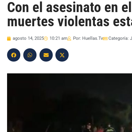
Con el asesinato en el
muertes violentas es
agosto 14, 2025
10:21 am
Por:
Huellas.Tv
Categoría:
J