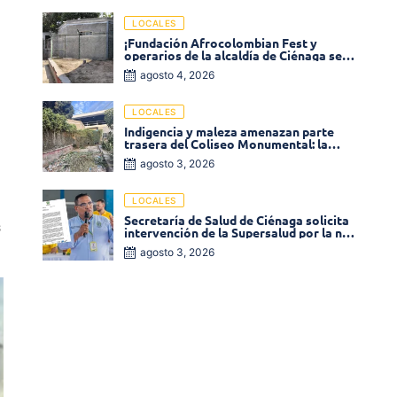
LOCALES
¡Fundación Afrocolombian Fest y
operarios de la alcaldía de Ciénaga se
ponen la 10! Realizan limpieza de la
agosto 4, 2026
parte posterior del Coliseo
Monumental
LOCALES
Indigencia y maleza amenazan parte
trasera del Coliseo Monumental: la
comunidad exige acción inmediata!
agosto 3, 2026
LOCALES
Secretaría de Salud de Ciénaga solicita
s
intervención de la Supersalud por la no
entrega de medicamentos en las EPS
agosto 3, 2026