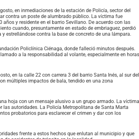
gosto, en inmediaciones de la estación de Policía, sector del
ocar contra un poste de alumbrado público. La víctima fue
años y residente en el barrio Sevillano. De acuerdo con las
imiento cuando, presuntamente en estado de embriaguez, perdió
ía y estrellándose contra la base de concreto de una lámpara.
ndación Policlínica Ciénaga, donde falleció minutos después.
l llamado a la responsabilidad al volante, especialmente en hora
to, en la calle 22 con carrera 3 del barrio Santa Inés, al sur del
 con múltiples impactos de bala, tendido en una zona
 una hoja con un mensaje alusivo a un grupo armado. La víctim
por las autoridades. La Policía Metropolitana de Santa Marta
ntos probatorios para esclarecer el crimen y dar con los
oridades frente a estos hechos que enlutan al municipio y que