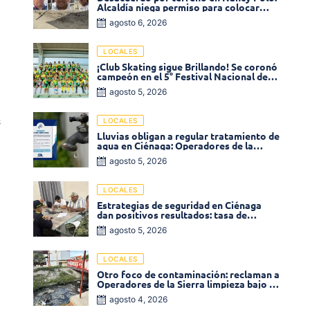
Alcaldía niega permiso para colocar
venta de comidas
agosto 6, 2026
LOCALES
¡Club Skating sigue Brillando! Se coronó
campeón en el 5° Festival Nacional de
Patinaje «Soledad sobre Ruedas»
agosto 5, 2026
s
LOCALES
Lluvias obligan a regular tratamiento de
agua en Ciénaga: Operadores de la
Sierra anuncia baja presión en varios
agosto 5, 2026
sectores
LOCALES
Estrategias de seguridad en Ciénaga
dan positivos resultados: tasa de
homicidios disminuyó un 58% en 2026
a
agosto 5, 2026
LOCALES
Otro foco de contaminación: reclaman a
Operadores de la Sierra limpieza bajo el
puente de la calle 19 con carrera 11
agosto 4, 2026