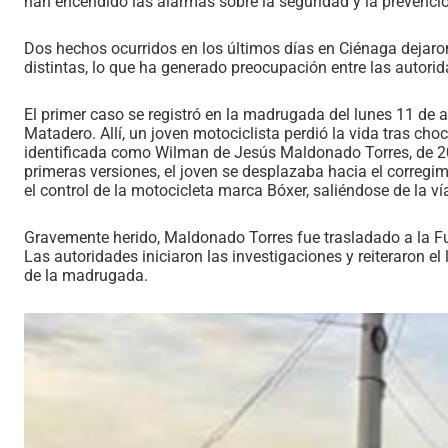
han encendido las alarmas sobre la seguridad y la prevención
Dos hechos ocurridos en los últimos días en Ciénaga dejar
distintas, lo que ha generado preocupación entre las autori
El primer caso se registró en la madrugada del lunes 11 de a
Matadero. Allí, un joven motociclista perdió la vida tras ch
identificada como Wilman de Jesús Maldonado Torres, de 20 
primeras versiones, el joven se desplazaba hacia el correg
el control de la motocicleta marca Bóxer, saliéndose de la v
Gravemente herido, Maldonado Torres fue trasladado a la Fu
Las autoridades iniciaron las investigaciones y reiteraron e
de la madrugada.