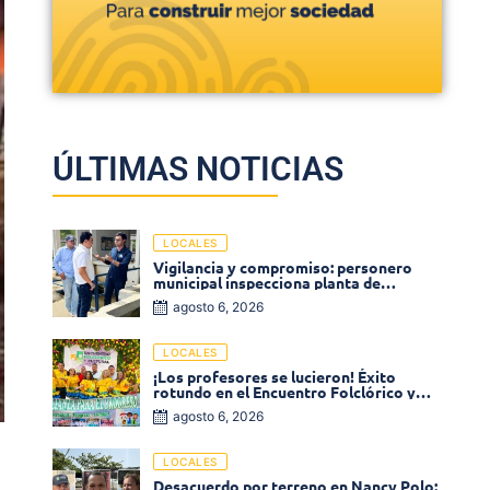
ÚLTIMAS NOTICIAS
LOCALES
Vigilancia y compromiso: personero
municipal inspecciona planta de
tratamiento de agua
agosto 6, 2026
LOCALES
¡Los profesores se lucieron! Éxito
rotundo en el Encuentro Folclórico y
Cultural del Magisterio 2026 en Ciénaga
agosto 6, 2026
LOCALES
Desacuerdo por terreno en Nancy Polo: