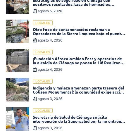
Estrategias de seguridad en Ciénaga dan
positivos resultados: tasa de homicidios
disminuyó un 58% en 2026
agosto 5, 2026
LOCALES
Otro foco de contaminación: reclaman a
Operadores de la Sierra limpieza bajo el puente
de la calle 19 con carrera 11
agosto 4, 2026
LOCALES
¡Fundación Afrocolombian Fest y operarios de
la alcaldía de Ciénaga se ponen la 10! Realizan
limpieza de la parte posterior del Coliseo
agosto 4, 2026
Monumental
LOCALES
Indigencia y maleza amenazan parte trasera del
Coliseo Monumental: la comunidad exige acción
inmediata!
agosto 3, 2026
LOCALES
Secretaría de Salud de Ciénaga solicita
intervención de la Supersalud por la no entrega
de medicamentos en las EPS
agosto 3, 2026