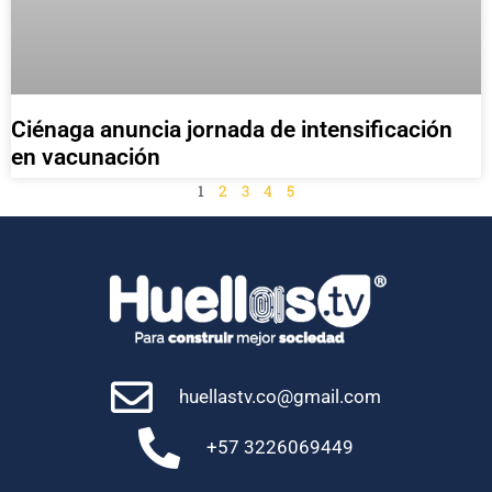
Ciénaga anuncia jornada de intensificación
en vacunación
1
2
3
4
5
huellastv.co@gmail.com
+57 3226069449