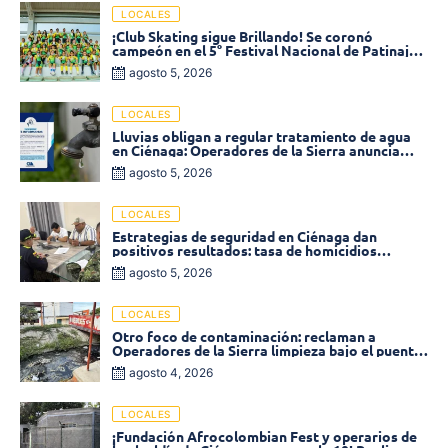
LOCALES
¡Club Skating sigue Brillando! Se coronó
campeón en el 5° Festival Nacional de Patinaje
«Soledad sobre Ruedas»
agosto 5, 2026
LOCALES
Lluvias obligan a regular tratamiento de agua
en Ciénaga: Operadores de la Sierra anuncia
baja presión en varios sectores
agosto 5, 2026
LOCALES
Estrategias de seguridad en Ciénaga dan
positivos resultados: tasa de homicidios
disminuyó un 58% en 2026
agosto 5, 2026
LOCALES
Otro foco de contaminación: reclaman a
Operadores de la Sierra limpieza bajo el puente
de la calle 19 con carrera 11
agosto 4, 2026
LOCALES
¡Fundación Afrocolombian Fest y operarios de