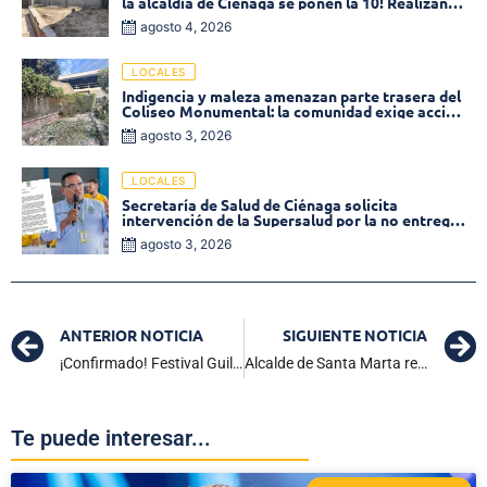
la alcaldía de Ciénaga se ponen la 10! Realizan
limpieza de la parte posterior del Coliseo
agosto 4, 2026
Monumental
LOCALES
Indigencia y maleza amenazan parte trasera del
Coliseo Monumental: la comunidad exige acción
inmediata!
agosto 3, 2026
LOCALES
Secretaría de Salud de Ciénaga solicita
intervención de la Supersalud por la no entrega
de medicamentos en las EPS
agosto 3, 2026
ANTERIOR NOTICIA
SIGUIENTE NOTICIA
¡Confirmado! Festival Guillermo Buitrago será del 5 al 7 de julio
Alcalde de Santa Marta responde por polémica fotografía con jefe paramilitar
Te puede interesar...