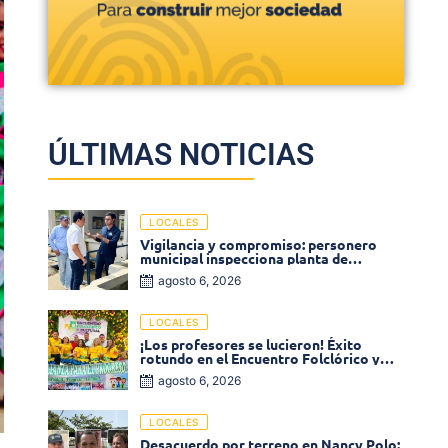
ÚLTIMAS NOTICIAS
LOCALES
Vigilancia y compromiso: personero
municipal inspecciona planta de
tratamiento de agua
agosto 6, 2026
LOCALES
¡Los profesores se lucieron! Éxito
rotundo en el Encuentro Folclórico y
Cultural del Magisterio 2026 en Ciénaga
agosto 6, 2026
LOCALES
Desacuerdo por terreno en Nancy Polo: