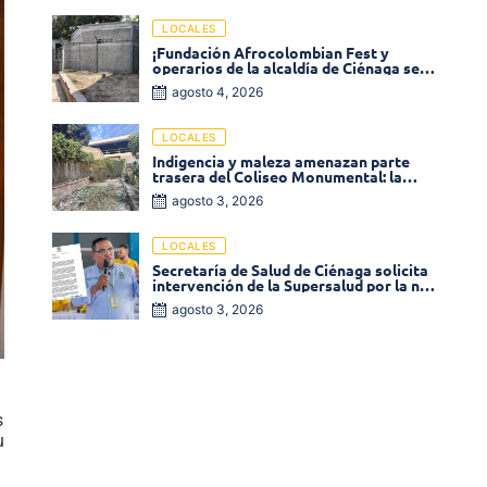
LOCALES
¡Fundación Afrocolombian Fest y
operarios de la alcaldía de Ciénaga se
ponen la 10! Realizan limpieza de la
agosto 4, 2026
parte posterior del Coliseo
Monumental
LOCALES
Indigencia y maleza amenazan parte
trasera del Coliseo Monumental: la
comunidad exige acción inmediata!
agosto 3, 2026
LOCALES
Secretaría de Salud de Ciénaga solicita
intervención de la Supersalud por la no
entrega de medicamentos en las EPS
agosto 3, 2026
s
u