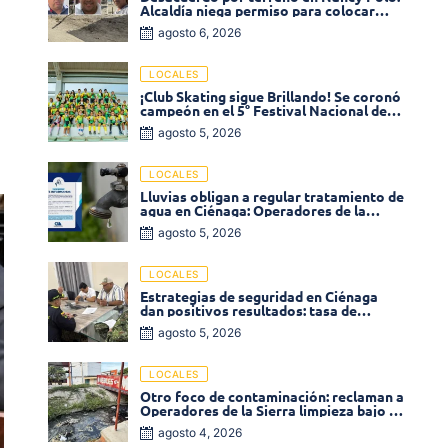
Alcaldía niega permiso para colocar
venta de comidas
agosto 6, 2026
LOCALES
¡Club Skating sigue Brillando! Se coronó
campeón en el 5° Festival Nacional de
Patinaje «Soledad sobre Ruedas»
agosto 5, 2026
LOCALES
Lluvias obligan a regular tratamiento de
agua en Ciénaga: Operadores de la
Sierra anuncia baja presión en varios
agosto 5, 2026
sectores
LOCALES
Estrategias de seguridad en Ciénaga
dan positivos resultados: tasa de
homicidios disminuyó un 58% en 2026
agosto 5, 2026
LOCALES
Otro foco de contaminación: reclaman a
Operadores de la Sierra limpieza bajo el
puente de la calle 19 con carrera 11
agosto 4, 2026