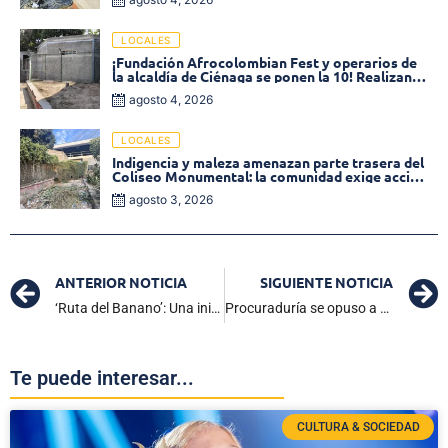
LOCALES
¡Fundación Afrocolombian Fest y operarios de
la alcaldía de Ciénaga se ponen la 10! Realizan
limpieza de la parte posterior del Coliseo
agosto 4, 2026
Monumental
LOCALES
Indigencia y maleza amenazan parte trasera del
Coliseo Monumental: la comunidad exige acción
inmediata!
agosto 3, 2026
ANTERIOR NOTICIA
SIGUIENTE NOTICIA
‘Ruta del Banano’: Una iniciativa para proteger la industria y combatir el narcotráfico
Procuraduría se opuso a rebajas de penas para agresores de niños
Te puede interesar...
CULTURA & SOCIEDAD