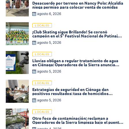
Desacuerdo por terreno en Nancy Polo: Alcaldía
niega permiso para colocar venta de comidas
agosto 6, 2026
LOCALES
¡Club Skating sigue Brillando! Se coronó
campeón en el 5° Festival Nacional de Patinaje
«Soledad sobre Ruedas»
agosto 5, 2026
LOCALES
Lluvias obligan a regular tratamiento de agua
en Ciénaga: Operadores de la Sierra anuncia
baja presión en varios sectores
agosto 5, 2026
LOCALES
Estrategias de seguridad en Ciénaga dan
positivos resultados: tasa de homicidios
disminuyó un 58% en 2026
agosto 5, 2026
LOCALES
Otro foco de contaminación: reclaman a
Operadores de la Sierra limpieza bajo el puente
de la calle 19 con carrera 11
agosto 4, 2026