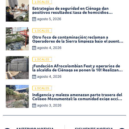
LOCALES
Estrategias de seguridad en Ciénaga dan
positivos resultados: tasa de homicidios
disminuyó un 58% en 2026
agosto 5, 2026
LOCALES
Otro foco de contaminación: reclaman a
Operadores de la Sierra limpieza bajo el puente
de la calle 19 con carrera 11
agosto 4, 2026
LOCALES
¡Fundación Afrocolombian Fest y operarios de
la alcaldía de Ciénaga se ponen la 10! Realizan
limpieza de la parte posterior del Coliseo
agosto 4, 2026
Monumental
LOCALES
Indigencia y maleza amenazan parte trasera del
Coliseo Monumental: la comunidad exige acción
inmediata!
agosto 3, 2026