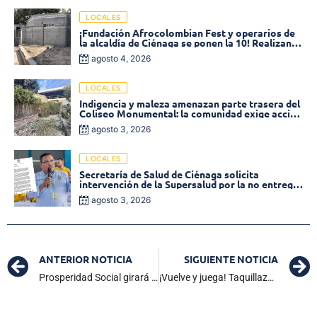
LOCALES
¡Fundación Afrocolombian Fest y operarios de
la alcaldía de Ciénaga se ponen la 10! Realizan
limpieza de la parte posterior del Coliseo
agosto 4, 2026
Monumental
LOCALES
Indigencia y maleza amenazan parte trasera del
Coliseo Monumental: la comunidad exige acción
inmediata!
agosto 3, 2026
LOCALES
Secretaría de Salud de Ciénaga solicita
intervención de la Supersalud por la no entrega
de medicamentos en las EPS
agosto 3, 2026
ANTERIOR NOTICIA
SIGUIENTE NOTICIA
Prosperidad Social girará 2.1 billones de pesos para beneficiar a más de 9 millones de colombianos
¡Vuelve y juega! Taquillazo en Bancolombia ubicado en el sector de la Estación de Ciénaga