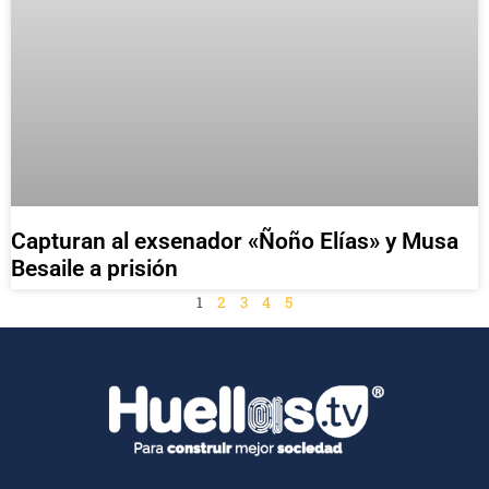
Capturan al exsenador «Ñoño Elías» y Musa
Besaile a prisión
1
2
3
4
5