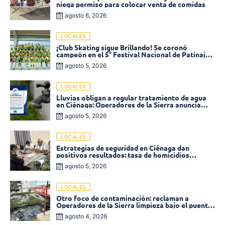
niega permiso para colocar venta de comidas
agosto 6, 2026
LOCALES
¡Club Skating sigue Brillando! Se coronó
campeón en el 5° Festival Nacional de Patinaje
«Soledad sobre Ruedas»
agosto 5, 2026
LOCALES
Lluvias obligan a regular tratamiento de agua
en Ciénaga: Operadores de la Sierra anuncia
baja presión en varios sectores
agosto 5, 2026
LOCALES
Estrategias de seguridad en Ciénaga dan
positivos resultados: tasa de homicidios
disminuyó un 58% en 2026
agosto 5, 2026
LOCALES
Otro foco de contaminación: reclaman a
Operadores de la Sierra limpieza bajo el puente
de la calle 19 con carrera 11
agosto 4, 2026