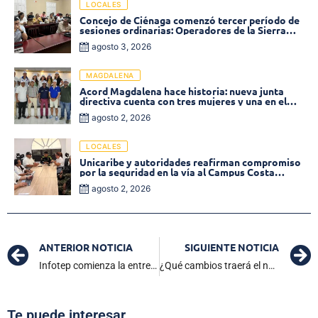
LOCALES
Concejo de Ciénaga comenzó tercer período de
sesiones ordinarias: Operadores de la Sierra
tema central de la plenaria
agosto 3, 2026
MAGDALENA
Acord Magdalena hace historia: nueva junta
directiva cuenta con tres mujeres y una en el
Órgano de Control
agosto 2, 2026
LOCALES
Unicaribe y autoridades reafirman compromiso
por la seguridad en la vía al Campus Costa
Verde
agosto 2, 2026
ANTERIOR NOTICIA
SIGUIENTE NOTICIA
Infotep comienza la entrega de refrigerios a más de 700 estudiantes
¿Qué cambios traerá el nuevo proyecto de Reforma a la Salud en Colombia?
Te puede interesar...