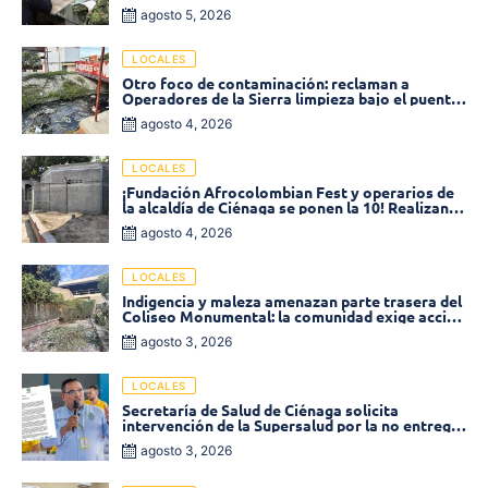
disminuyó un 58% en 2026
agosto 5, 2026
LOCALES
Otro foco de contaminación: reclaman a
Operadores de la Sierra limpieza bajo el puente
de la calle 19 con carrera 11
agosto 4, 2026
LOCALES
¡Fundación Afrocolombian Fest y operarios de
la alcaldía de Ciénaga se ponen la 10! Realizan
limpieza de la parte posterior del Coliseo
agosto 4, 2026
Monumental
LOCALES
Indigencia y maleza amenazan parte trasera del
Coliseo Monumental: la comunidad exige acción
inmediata!
agosto 3, 2026
LOCALES
Secretaría de Salud de Ciénaga solicita
intervención de la Supersalud por la no entrega
de medicamentos en las EPS
agosto 3, 2026