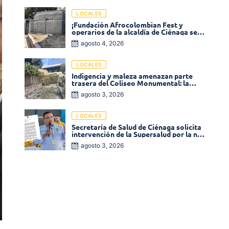
LOCALES
¡Fundación Afrocolombian Fest y
operarios de la alcaldía de Ciénaga se
ponen la 10! Realizan limpieza de la
agosto 4, 2026
parte posterior del Coliseo
Monumental
LOCALES
Indigencia y maleza amenazan parte
trasera del Coliseo Monumental: la
comunidad exige acción inmediata!
agosto 3, 2026
LOCALES
Secretaría de Salud de Ciénaga solicita
intervención de la Supersalud por la no
entrega de medicamentos en las EPS
agosto 3, 2026