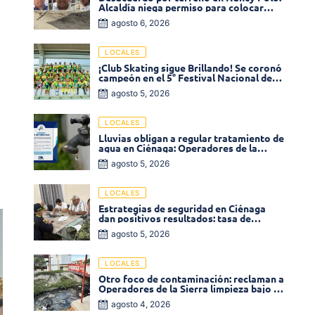
Alcaldía niega permiso para colocar
venta de comidas
agosto 6, 2026
LOCALES
¡Club Skating sigue Brillando! Se coronó
campeón en el 5° Festival Nacional de
Patinaje «Soledad sobre Ruedas»
agosto 5, 2026
LOCALES
Lluvias obligan a regular tratamiento de
agua en Ciénaga: Operadores de la
Sierra anuncia baja presión en varios
agosto 5, 2026
sectores
LOCALES
Estrategias de seguridad en Ciénaga
dan positivos resultados: tasa de
homicidios disminuyó un 58% en 2026
agosto 5, 2026
LOCALES
Otro foco de contaminación: reclaman a
Operadores de la Sierra limpieza bajo el
puente de la calle 19 con carrera 11
agosto 4, 2026