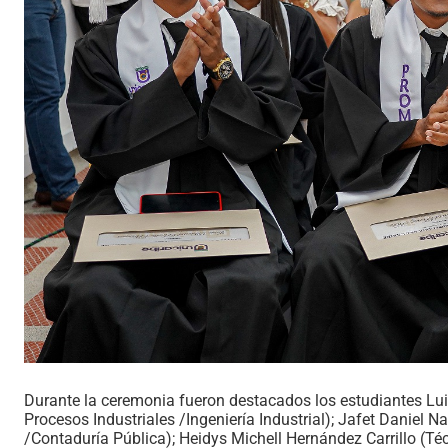
Durante la ceremonia fueron destacados los estudiantes Lui
Procesos Industriales /Ingeniería Industrial); Jafet Daniel 
/Contaduría Pública); Heidys Michell Hernández Carrillo (T