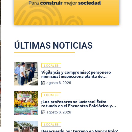
ÚLTIMAS NOTICIAS
LOCALES
Vigilancia y compromiso: personero
municipal inspecciona planta de
tratamiento de agua
agosto 6, 2026
LOCALES
¡Los profesores se lucieron! Éxito
rotundo en el Encuentro Folclórico y
Cultural del Magisterio 2026 en Ciénaga
agosto 6, 2026
LOCALES
Desacuerdo por terreno en Nancy Polo: