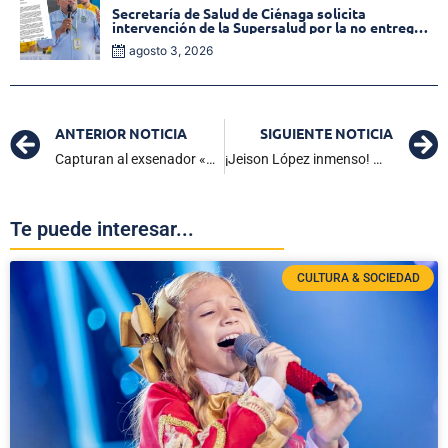
Secretaría de Salud de Ciénaga solicita
intervención de la Supersalud por la no entrega
de medicamentos en las EPS
agosto 3, 2026
ANTERIOR NOTICIA
SIGUIENTE NOTICIA
Capturan al exsenador «Ñoño Elías» y Musa Besaile a prisión
¡Jeison López inmenso! Medalla de plata en pesas de los Juegos Olímpicos
Te puede interesar...
CULTURA & SOCIEDAD