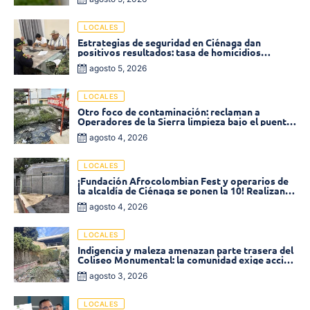
LOCALES
Estrategias de seguridad en Ciénaga dan
positivos resultados: tasa de homicidios
disminuyó un 58% en 2026
agosto 5, 2026
LOCALES
Otro foco de contaminación: reclaman a
Operadores de la Sierra limpieza bajo el puente
de la calle 19 con carrera 11
agosto 4, 2026
LOCALES
¡Fundación Afrocolombian Fest y operarios de
la alcaldía de Ciénaga se ponen la 10! Realizan
limpieza de la parte posterior del Coliseo
agosto 4, 2026
Monumental
LOCALES
Indigencia y maleza amenazan parte trasera del
Coliseo Monumental: la comunidad exige acción
inmediata!
agosto 3, 2026
LOCALES