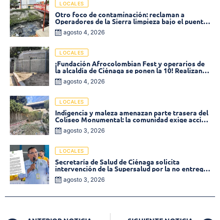
LOCALES
Otro foco de contaminación: reclaman a
Operadores de la Sierra limpieza bajo el puente
de la calle 19 con carrera 11
agosto 4, 2026
LOCALES
¡Fundación Afrocolombian Fest y operarios de
la alcaldía de Ciénaga se ponen la 10! Realizan
limpieza de la parte posterior del Coliseo
agosto 4, 2026
Monumental
LOCALES
Indigencia y maleza amenazan parte trasera del
Coliseo Monumental: la comunidad exige acción
inmediata!
agosto 3, 2026
LOCALES
Secretaría de Salud de Ciénaga solicita
intervención de la Supersalud por la no entrega
de medicamentos en las EPS
agosto 3, 2026