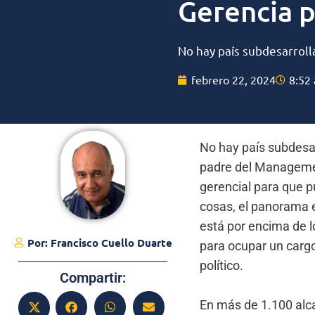
Gerencia p
No hay país subdesarroll
febrero 22, 2024
8:52
No hay país subdesar
padre del Management
gerencial para que pu
cosas, el panorama e
está por encima de l
Por:
Francisco Cuello Duarte
para ocupar un carg
político.
Compartir:
En más de 1.100 alca