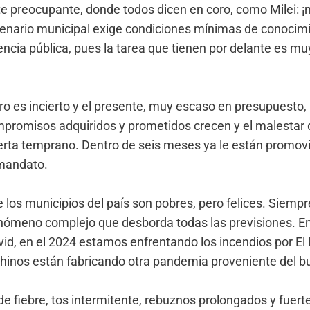
e preocupante, donde todos dicen en coro, como Milei: ¡
scenario municipal exige condiciones mínimas de conocim
encia pública, pues la tarea que tienen por delante es mu
ro es incierto y el presente, muy escaso en presupuesto,
promisos adquiridos y prometidos crecen y el malestar 
rta temprano. Dentro de seis meses ya le están promov
 mandato.
e los municipios del país son pobres, pero felices. Siempr
enómeno complejo que desborda todas las previsiones. En
vid, en el 2024 estamos enfrentando los incendios por El 
Chinos están fabricando otra pandemia proveniente del bu
e fiebre, tos intermitente, rebuznos prolongados y fuert