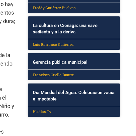
no hay
Freddy Gutiérrez Buelvas
ientos
y dura;
La cultura en Ciénaga: una nave
sedienta y a la deriva
Luis Barranco Gutiérrez
de la
Gerencia pública municipal
iendo
Francisco Cuello Duarte
e
Día Mundial del Agua: Celebración vacía
 el
e impotable
Niño y
Huellas.Tv
rro.
es