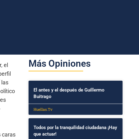
Más Opiniones
, el
erfil
 las
El antes y el después de Guillermo
olítico
Buitrago
des
o
Huellas.Tv
Todos por la tranquilidad ciudadana ¡Hay
s caras
que actuar!