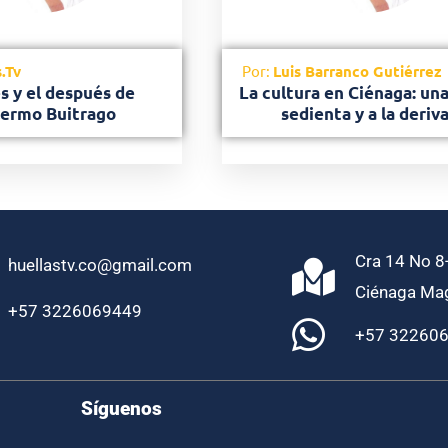
.Tv
Por:
Luis Barranco Gutiérrez
s y el después de
La cultura en Ciénaga: un
lermo Buitrago
sedienta y a la deriv
Cra 14 No 8-
huellastv.co@gmail.com
Ciénaga Ma
+57 3226069449
+57 32260
Síguenos