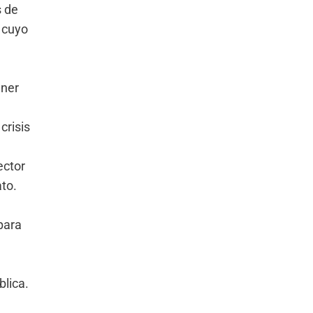
s de
 cuyo
ener
crisis
ector
to.
para
blica.