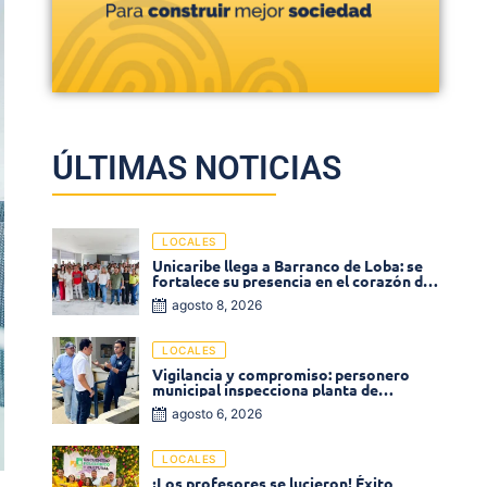
ÚLTIMAS NOTICIAS
LOCALES
Unicaribe llega a Barranco de Loba: se
fortalece su presencia en el corazón del
departamento de Bolívar
agosto 8, 2026
LOCALES
Vigilancia y compromiso: personero
municipal inspecciona planta de
tratamiento de agua
agosto 6, 2026
LOCALES
¡Los profesores se lucieron! Éxito