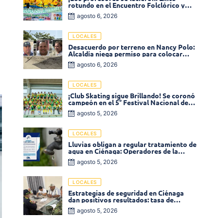
rotundo en el Encuentro Folclórico y
Cultural del Magisterio 2026 en Ciénaga
agosto 6, 2026
LOCALES
Desacuerdo por terreno en Nancy Polo:
Alcaldía niega permiso para colocar
venta de comidas
agosto 6, 2026
LOCALES
¡Club Skating sigue Brillando! Se coronó
campeón en el 5° Festival Nacional de
Patinaje «Soledad sobre Ruedas»
agosto 5, 2026
LOCALES
Lluvias obligan a regular tratamiento de
agua en Ciénaga: Operadores de la
Sierra anuncia baja presión en varios
agosto 5, 2026
sectores
LOCALES
Estrategias de seguridad en Ciénaga
dan positivos resultados: tasa de
homicidios disminuyó un 58% en 2026
agosto 5, 2026