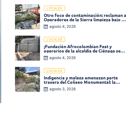
LOCALES
Otro foco de contaminación: reclaman a
Operadores de la Sierra limpieza bajo el
puente de la calle 19 con carrera 11
agosto 4, 2026
LOCALES
¡Fundación Afrocolombian Fest y
operarios de la alcaldía de Ciénaga se
ponen la 10! Realizan limpieza de la
agosto 4, 2026
parte posterior del Coliseo
Monumental
LOCALES
Indigencia y maleza amenazan parte
trasera del Coliseo Monumental: la
comunidad exige acción inmediata!
agosto 3, 2026
n