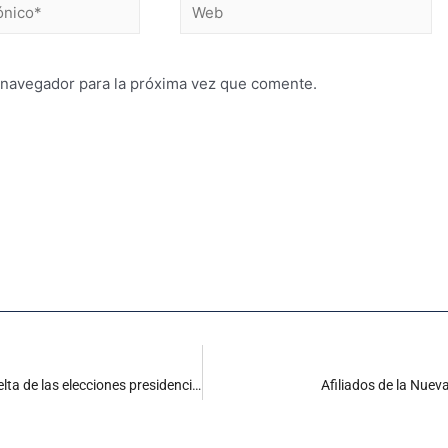
 navegador para la próxima vez que comente.
“Excelente comportamiento de los cienagueros en la primera vuelta de las elecciones presidenciales”: Secretario de Gobierno
Afiliados de la Nuev