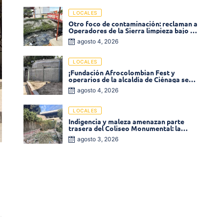
LOCALES
Otro foco de contaminación: reclaman a
Operadores de la Sierra limpieza bajo el
puente de la calle 19 con carrera 11
agosto 4, 2026
LOCALES
¡Fundación Afrocolombian Fest y
operarios de la alcaldía de Ciénaga se
ponen la 10! Realizan limpieza de la
agosto 4, 2026
parte posterior del Coliseo
Monumental
LOCALES
Indigencia y maleza amenazan parte
trasera del Coliseo Monumental: la
comunidad exige acción inmediata!
agosto 3, 2026