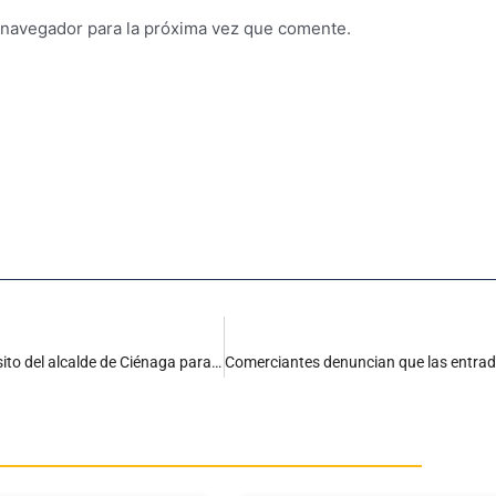
 navegador para la próxima vez que comente.
Firma del Pacto por la Integridad y Moralidad Pública: un propósito del alcalde de Ciénaga para fortalecer la gestión