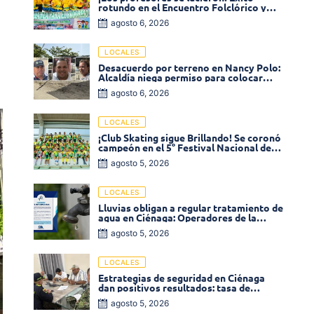
rotundo en el Encuentro Folclórico y
Cultural del Magisterio 2026 en Ciénaga
agosto 6, 2026
LOCALES
Desacuerdo por terreno en Nancy Polo:
Alcaldía niega permiso para colocar
venta de comidas
agosto 6, 2026
LOCALES
¡Club Skating sigue Brillando! Se coronó
campeón en el 5° Festival Nacional de
Patinaje «Soledad sobre Ruedas»
agosto 5, 2026
LOCALES
Lluvias obligan a regular tratamiento de
agua en Ciénaga: Operadores de la
Sierra anuncia baja presión en varios
agosto 5, 2026
sectores
LOCALES
Estrategias de seguridad en Ciénaga
dan positivos resultados: tasa de
homicidios disminuyó un 58% en 2026
agosto 5, 2026