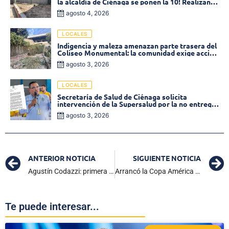
la alcaldía de Ciénaga se ponen la 10! Realizan
limpieza de la parte posterior del Coliseo
agosto 4, 2026
Monumental
LOCALES
Indigencia y maleza amenazan parte trasera del
Coliseo Monumental: la comunidad exige acción
inmediata!
agosto 3, 2026
LOCALES
Secretaría de Salud de Ciénaga solicita
intervención de la Supersalud por la no entrega
de medicamentos en las EPS
agosto 3, 2026
ANTERIOR NOTICIA
SIGUIENTE NOTICIA
Agustín Codazzi: primera parada promocional del Festival Guillermo Buitrago
Arrancó la Copa América 2024: Argentina impuso la superioridad y venció a Canadá 2×0
Te puede interesar...