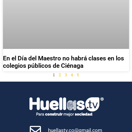
En el Día del Maestro no habrá clases en los
colegios públicos de Ciénaga
1
2
3
4
5
huellastv.co@gmail.com