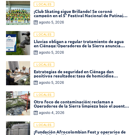
LOCALES
¡Club Skating sigue Brillando! Se coronó
campeón en el 5° Festival Nacional de Patinaje
«Soledad sobre Ruedas»
agosto 5, 2026
LOCALES
Lluvias obligan a regular tratamiento de agua
en Ciénaga: Operadores de la Sierra anuncia
baja presión en varios sectores
agosto 5, 2026
LOCALES
Estrategias de seguridad en Ciénaga dan
positivos resultados: tasa de homicidios
disminuyó un 58% en 2026
agosto 5, 2026
LOCALES
Otro foco de contaminación: reclaman a
Operadores de la Sierra limpieza bajo el puente
de la calle 19 con carrera 11
agosto 4, 2026
LOCALES
¡Fundación Afrocolombian Fest y operarios de