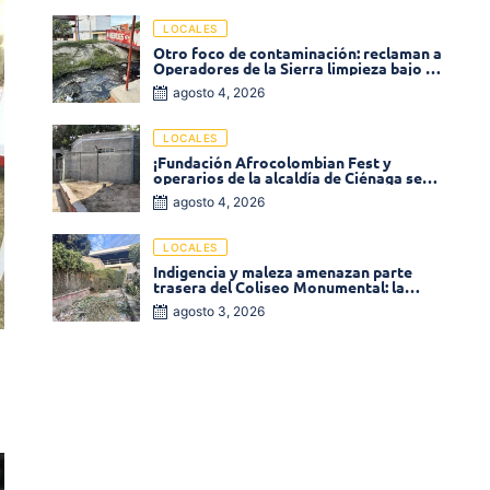
LOCALES
Otro foco de contaminación: reclaman a
Operadores de la Sierra limpieza bajo el
puente de la calle 19 con carrera 11
agosto 4, 2026
LOCALES
¡Fundación Afrocolombian Fest y
operarios de la alcaldía de Ciénaga se
ponen la 10! Realizan limpieza de la
agosto 4, 2026
parte posterior del Coliseo
Monumental
LOCALES
Indigencia y maleza amenazan parte
trasera del Coliseo Monumental: la
comunidad exige acción inmediata!
agosto 3, 2026
a