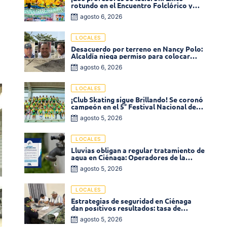
rotundo en el Encuentro Folclórico y
Cultural del Magisterio 2026 en Ciénaga
agosto 6, 2026
LOCALES
Desacuerdo por terreno en Nancy Polo:
Alcaldía niega permiso para colocar
venta de comidas
agosto 6, 2026
LOCALES
¡Club Skating sigue Brillando! Se coronó
campeón en el 5° Festival Nacional de
Patinaje «Soledad sobre Ruedas»
agosto 5, 2026
LOCALES
Lluvias obligan a regular tratamiento de
agua en Ciénaga: Operadores de la
Sierra anuncia baja presión en varios
agosto 5, 2026
sectores
LOCALES
Estrategias de seguridad en Ciénaga
dan positivos resultados: tasa de
homicidios disminuyó un 58% en 2026
agosto 5, 2026