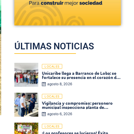
ÚLTIMAS NOTICIAS
LOCALES
Unicaribe llega a Barranco de Loba: se
fortalece su presencia en el corazón del
departamento de Bolívar
agosto 8, 2026
LOCALES
Vigilancia y compromiso: personero
municipal inspecciona planta de
tratamiento de agua
agosto 6, 2026
LOCALES
¡Los profesores se lucieron! Éxito