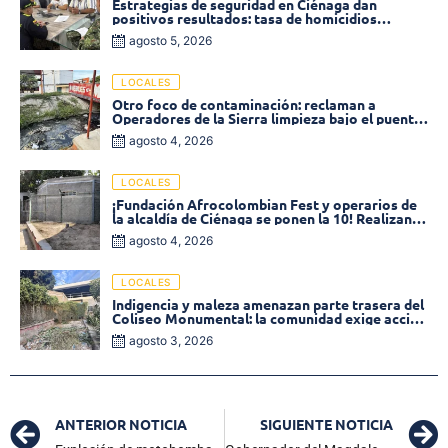
Estrategias de seguridad en Ciénaga dan
positivos resultados: tasa de homicidios
disminuyó un 58% en 2026
agosto 5, 2026
LOCALES
Otro foco de contaminación: reclaman a
Operadores de la Sierra limpieza bajo el puente
de la calle 19 con carrera 11
agosto 4, 2026
LOCALES
¡Fundación Afrocolombian Fest y operarios de
la alcaldía de Ciénaga se ponen la 10! Realizan
limpieza de la parte posterior del Coliseo
agosto 4, 2026
Monumental
LOCALES
Indigencia y maleza amenazan parte trasera del
Coliseo Monumental: la comunidad exige acción
inmediata!
agosto 3, 2026
ANTERIOR NOTICIA
SIGUIENTE NOTICIA